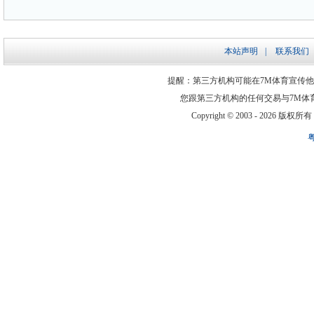
本站声明
|
联系我们
提醒：第三方机构可能在7M体育宣传
您跟第三方机构的任何交易与7M体
Copyright © 2003 -
2026 版权所有 ww
粤