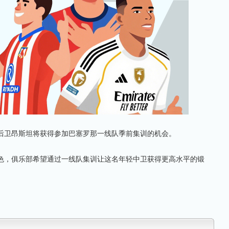
卫昂斯坦将获得参加巴塞罗那一线队季前集训的机会。
，俱乐部希望通过一线队集训让这名年轻中卫获得更高水平的锻