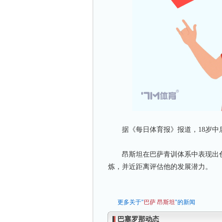
据《每日体育报》报道，18岁中后
昂斯坦在巴萨青训体系中表现出色
炼，并近距离评估他的发展潜力。
更多关于"
巴萨
昂斯坦
"的新闻
巴塞罗那动态