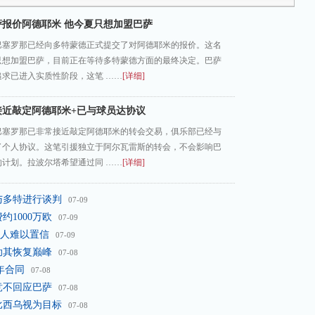
萨报价阿德耶米 他今夏只想加盟巴萨
巴塞罗那已经向多特蒙德正式提交了对阿德耶米的报价。这名
只想加盟巴萨，目前正在等待多特蒙德方面的最终决定。巴萨
追求已进入实质性阶段，这笔 ……
[详细]
接近敲定阿德耶米+已与球员达协议
巴塞罗那已非常接近敲定阿德耶米的转会交易，俱乐部已经与
了个人协议。这笔引援独立于阿尔瓦雷斯的转会，不会影响巴
的计划。拉波尔塔希望通过同 ……
[详细]
与多特进行谈判
07-09
约1000万欧
07-09
人难以置信
07-09
助其恢复巅峰
07-08
年合同
07-08
竞不回应巴萨
07-08
比西乌视为目标
07-08