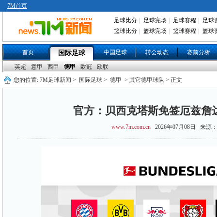
7M首页
足球比分
|
足球完场
|
足球赛程
|
足球
篮球比分
|
篮球完场
|
篮球赛程
|
篮球
首页
中国足球
转会动态
赛前分析
国际足球
英超
意甲
西甲
德甲
欧冠
欧联
您的位置:
7M足球新闻
>
国际足球
>
德甲
> 其它德甲球队 > 正文
官方：贝西克塔斯免签厄兹詹
www.7m.com.cn
2026年07月08日 来源