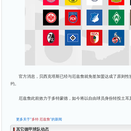
官方消息，贝西克塔斯已经与厄兹詹就免签加盟达成了原则性协
约。
厄兹詹此前效力于多特蒙德，如今将以自由球员身份转投土耳
更多关于"
多特
厄兹詹
"的新闻
其它德甲球队动态