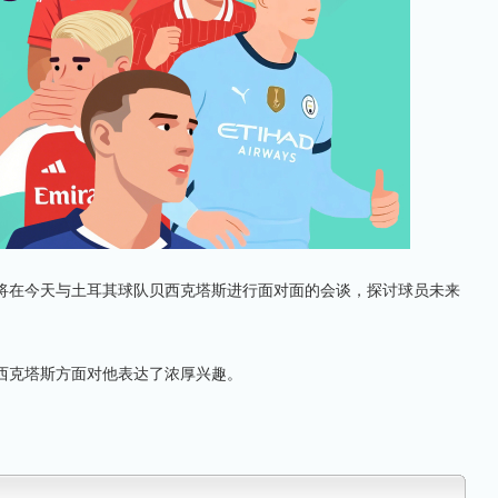
在今天与土耳其球队贝西克塔斯进行面对面的会谈，探讨球员未来
克塔斯方面对他表达了浓厚兴趣。