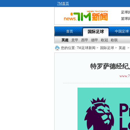
7M首页
足球
篮球
首页
中国足球
国际足球
英超
意甲
西甲
德甲
欧冠
欧联
您的位置:
7M足球新闻
>
国际足球
>
英超
>
特罗萨德经纪
www.7