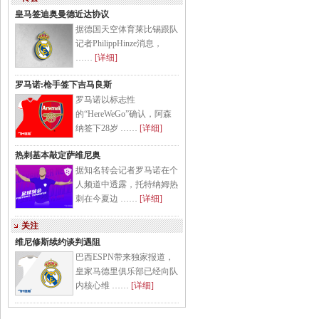
皇马签迪奥曼德近达协议
据德国天空体育莱比锡跟队
记者PhilippHinze消息，
……
[详细]
罗马诺:枪手签下吉马良斯
罗马诺以标志性
的“HereWeGo”确认，阿森
纳签下28岁 ……
[详细]
热刺基本敲定萨维尼奥
据知名转会记者罗马诺在个
人频道中透露，托特纳姆热
刺在今夏边 ……
[详细]
关注
维尼修斯续约谈判遇阻
巴西ESPN带来独家报道，
皇家马德里俱乐部已经向队
内核心维 ……
[详细]