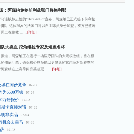
马诺：阿森纳免签前利兹联门将梅利耶
马诺以标志性的“HereWeGo”宣布，阿森纳已正式签下前利兹
利耶。这位26岁的法国门将以自由球员身份加盟，双方已签署
周二在伦敦 ……
[详细]
团队大换血 挖角维拉专家及短跑名将
》报道，阿森纳正在进行一场医疗团队的大规模改组，旨在根
队的伤病问题，确保核心球员能以更健康的状态应对新赛季的
管阿森纳在上赛季问鼎英超冠 ……
[详细]
曼城在同步竞争
07-07
为6500万镑
07-04
00万镑报价
07-03
雷斯卡直接对话
07-03
标明非卖品
07-03
有机会去皇马
07-03
萨
07-03