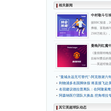
相关新闻
中村敬斗引埃
据BBC报道，
弗顿、富勒姆与
2500万欧元
曼晚列红魔
《曼彻斯特晚
目标M费后的替
——英超经验足
”曼城永远无可替代”-阿克致谢六
利物浦多名国脚休假 将直接飞赴
名宿建议德拉普离队：在阿隆索
阿森纳医疗团队大换血 挖角维拉
其它英超球队动态