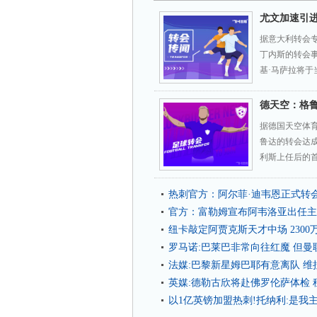
尤文加速引
据意大利转会
丁内斯的转会
基·马萨拉将于
德天空：格
据德国天空体育记
鲁达的转会达
利斯上任后的首
热刺官方：阿尔菲·迪韦恩正式转
官方：富勒姆宣布阿韦洛亚出任主
纽卡敲定阿贾克斯天才中场 230
罗马诺:巴莱巴非常向往红魔 但曼
法媒:巴黎新星姆巴耶有意离队 
英媒:德勒古欣将赴佛罗伦萨体检 租
以1亿英镑加盟热刺!托纳利:是我