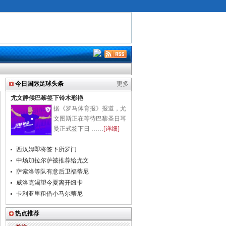
今日国际足球头条
更多
尤文静候巴黎签下铃木彩艳
据《罗马体育报》报道，尤
文图斯正在等待巴黎圣日耳
曼正式签下日 ……
[详细]
西汉姆即将签下所罗门
中场加拉尔萨被推荐给尤文
萨索洛等队有意后卫福蒂尼
威洛克渴望今夏离开纽卡
卡利亚里租借小马尔蒂尼
热点推荐