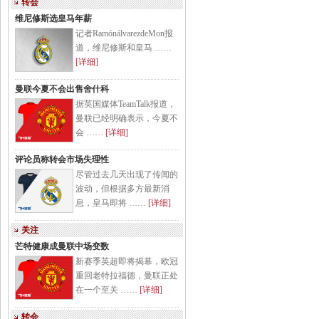
转会
维尼修斯选皇马年薪
记者RamónálvarezdeMon报
道，维尼修斯和皇马 ……
[详细]
曼联今夏不会出售舍什科
据英国媒体TeamTalk报道，
曼联已经明确表示，今夏不
会 ……
[详细]
评论员称转会市场失理性
尽管过去几天出现了传闻的
波动，但根据多方最新消
息，皇马即将 ……
[详细]
关注
芒特健康成曼联中场变数
新赛季英超即将揭幕，欧冠
重回老特拉福德，曼联正处
在一个至关 ……
[详细]
转会