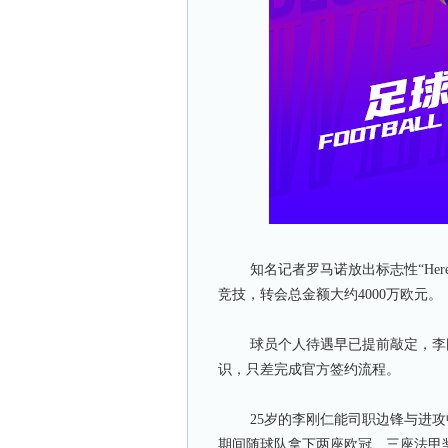
知名记者罗马诺放出标志性“Here
竞技，转会总金额大约4000万欧元。
球员个人待遇早已提前敲定，李刚
识，只差完成官方签约流程。
25岁的李刚仁能司职边锋与进攻中
期间随球队拿下两座欧冠、三座法甲