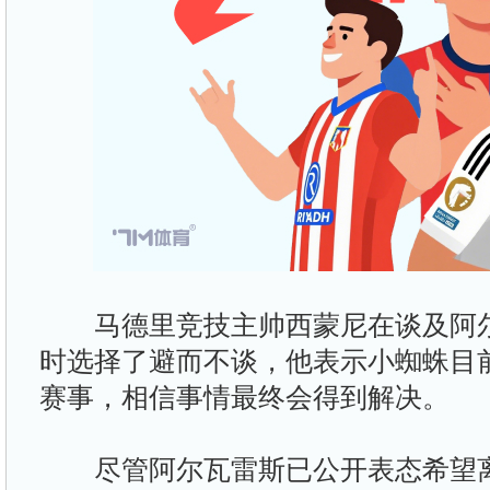
马德里竞技主帅西蒙尼在谈及阿尔
时选择了避而不谈，他表示小蜘蛛目
赛事，相信事情最终会得到解决。
尽管阿尔瓦雷斯已公开表态希望离