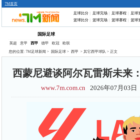
7M首页
足球比分
|
足球完场
|
足球赛程
|
足球
篮球比分
|
篮球完场
|
篮球赛程
|
篮球
首页
中国足球
转会动态
赛前分析
国际足球
英超
意甲
西甲
德甲
欧冠
欧联
您的位置:
7M足球新闻
>
国际足球
>
西甲
> 其它西甲球队 > 正文
西蒙尼避谈阿尔瓦雷斯未来
www.7m.com.cn
2026年07月03