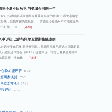
德里今夏不回马竞 与曼城合同剩一年
ubénUría明确辟谣罗德里今夏重返马竞的传闻："尽管这消息
被炒热，但我掌握的信息是——罗德里今夏绝对不可能重返马
不可能。"30 ……
[详细]
FA申诉状:巴萨与阿尔瓦雷斯接触违例
电台记者安东尼奥·鲁伊斯消息，马德里竞技已正式向国际足联
西班牙皇家足球协会（RFEF）提交申诉，指控巴塞罗那对阵中
尔瓦雷斯（小蜘蛛 ……
[详细]
一心盼加盟巴萨
06-30
差两家谈拢
07-01
马竞27年4.4
07-01
征程好运
07-01