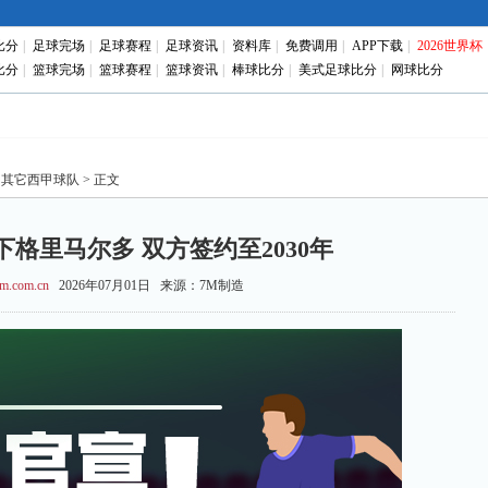
比分
|
足球完场
|
足球赛程
|
足球资讯
|
资料库
|
免费调用
|
APP下载
|
2026世界杯
比分
|
篮球完场
|
篮球赛程
|
篮球资讯
|
棒球比分
|
美式足球比分
|
网球比分
转会动态
赛前分析
7M制造
赛事推介
足球情报
 其它西甲球队 > 正文
格里马尔多 双方签约至2030年
m.com.cn
2026年07月01日 来源：7M制造