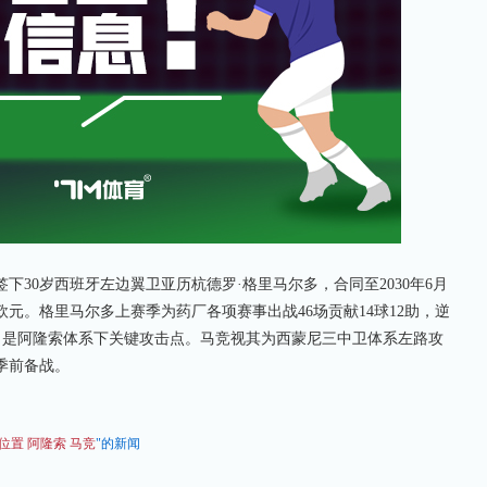
0岁西班牙左边翼卫亚历杭德罗·格里马尔多，合同至2030年6月
万欧元。格里马尔多上赛季为药厂各项赛事出战46场贡献14球12助，逆
置，是阿隆索体系下关键攻击点。马竞视其为西蒙尼三中卫体系左路攻
季前备战。
位置
阿隆索
马竞
"的新闻