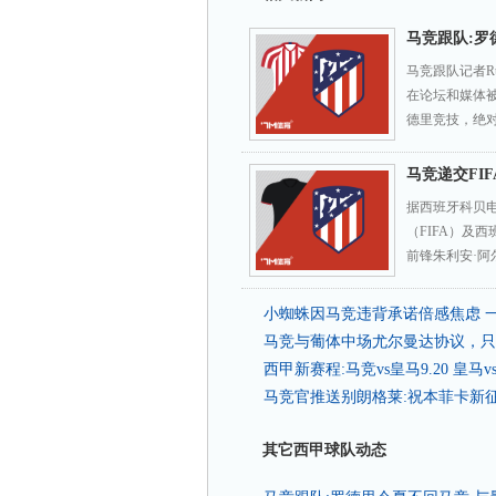
马竞跟队:罗
马竞跟队记者R
在论坛和媒体
德里竞技，绝对
马竞递交FI
据西班牙科贝
（FIFA）及
前锋朱利安·阿
小蜘蛛因马竞违背承诺倍感焦虑 
马竞与葡体中场尤尔曼达协议，只
西甲新赛程:马竞vs皇马9.20 皇马vs
马竞官推送别朗格莱:祝本菲卡新
其它西甲球队动态