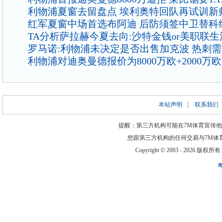
利物浦夏窗去留盘点 埃利奥特回队再试训新
红军夏窗中场首选布阿迪 后防须签中卫替科
TA分析萨拉赫今夏去向:沙特金钱or美职联生
罗马诺:利物浦未决定是否出售加克波 热刺
利物浦对迪奥曼德报价为8000万欧+2000万
本站声明
|
联系我们
提醒：第三方机构可能在7M体育宣传
您跟第三方机构的任何交易与7M体
Copyright © 2003 -
2026 版权所有 ww
粤