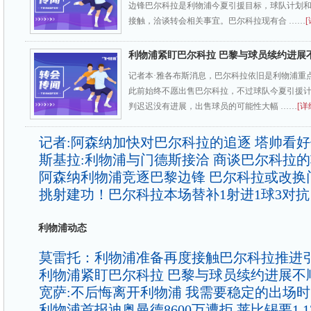
边锋巴尔科拉是利物浦今夏引援目标，球队计划
接触，洽谈转会相关事宜。巴尔科拉现有合 ……
[
利物浦紧盯巴尔科拉 巴黎与球员续约进展
记者本·雅各布斯消息，巴尔科拉依旧是利物浦重
此前始终不愿出售巴尔科拉，不过球队今夏引援
判迟迟没有进展，出售球员的可能性大幅 ……
[详
记者:阿森纳加快对巴尔科拉的追逐 塔帅看
斯基拉:利物浦与门德斯接洽 商谈巴尔科拉
阿森纳利物浦竞逐巴黎边锋 巴尔科拉或改换
挑射建功！巴尔科拉本场替补1射进1球3对抗
利物浦动态
莫雷托：利物浦准备再度接触巴尔科拉推进
利物浦紧盯巴尔科拉 巴黎与球员续约进展不
宽萨:不后悔离开利物浦 我需要稳定的出场
利物浦首报迪奥曼德8600万遭拒 莱比锡要1.1