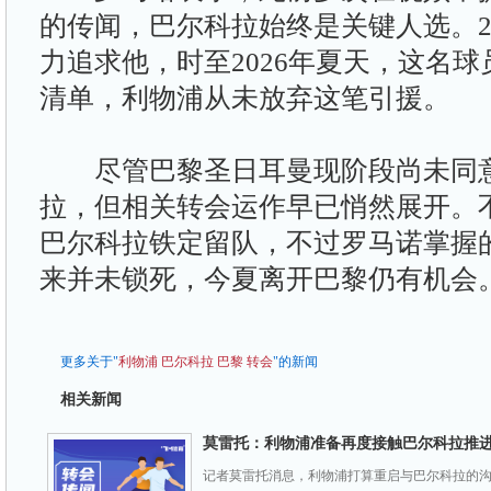
的传闻，巴尔科拉始终是关键人选。2
力追求他，时至2026年夏天，这名
清单，利物浦从未放弃这笔引援。
尽管巴黎圣日耳曼现阶段尚未同意
拉，但相关转会运作早已悄然展开。
巴尔科拉铁定留队，不过罗马诺掌握
来并未锁死，今夏离开巴黎仍有机会
更多关于"
利物浦
巴尔科拉
巴黎
转会
"的新闻
相关新闻
莫雷托：利物浦准备再度接触巴尔科拉推
记者莫雷托消息，利物浦打算重启与巴尔科拉的