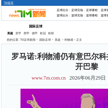
7M首页
足球比分
|
足球完场
|
足球赛程
|
足球
篮球比分
|
篮球完场
|
篮球赛程
|
篮球
首页
中国足球
转会动态
赛前分析
国际足球
英超
意甲
西甲
德甲
欧冠
欧联
您的位置:
7M足球新闻
>
国际足球
>
英超
> 利物浦 > 正文
罗马诺:利物浦仍有意巴尔科
开巴黎
www.7m.com.cn
2026年06月29