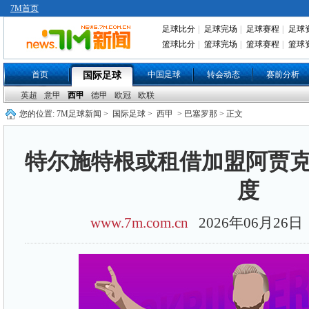
7M首页
足球比分
|
足球完场
|
足球赛程
|
足球
篮球比分
|
篮球完场
|
篮球赛程
|
篮球
首页
中国足球
转会动态
赛前分析
国际足球
英超
意甲
西甲
德甲
欧冠
欧联
您的位置:
7M足球新闻
>
国际足球
>
西甲
> 巴塞罗那 > 正文
特尔施特根或租借加盟阿贾克
度
www.7m.com.cn
2026年06月26