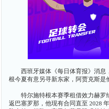
西班牙媒体《每日体育报》消息，
根今夏有意另寻新东家，阿贾克斯是
特尔施特根本赛季租借效力赫罗纳
返巴塞罗那，他现有合同直至 2028