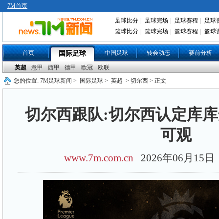
7M首页
足球比分
|
足球完场
|
足球赛程
|
足球
篮球比分
|
篮球完场
|
篮球赛程
|
篮球
首页
中国足球
转会动态
赛前分析
国际足球
英超
意甲
西甲
德甲
欧冠
欧联
您的位置:
7M足球新闻
>
国际足球
>
英超
> 切尔西 > 正文
切尔西跟队:切尔西认定库
可观
www.7m.com.cn
2026年06月15