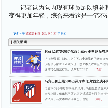
记者认为队内现有球员足以填补其
变得更加年轻，综合来看这是一笔不
更多关于"
库库雷利亚
皇马
切尔西
"的新闻
相关新闻
标价1.2亿英镑!切尔西为恩佐挂牌 球员有
据《电讯报》消息，切尔西将中场恩佐的转会身价定
没有俱乐部送上正式报价。恩佐本人对加盟皇马
这笔转会前景存疑。切尔西2023年 ……
[详细]
马竞出价上限5000万买库库 切尔西坚决不
记者本·雅各布斯带来最新消息，马德里竞技在库
出价上限，俱乐部不愿为马克·库库雷利亚付出超过
者透露，马竞本周明确表态，这笔 ……
[详细]