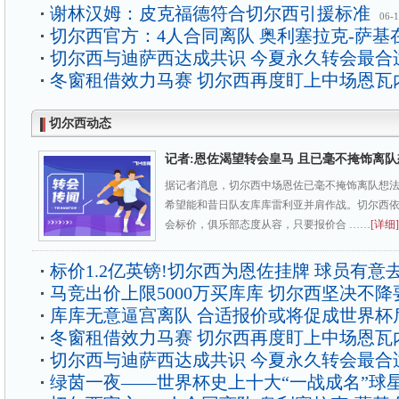
谢林汉姆：皮克福德符合切尔西引援标准
06-
切尔西官方：4人合同离队 奥利塞拉克-萨基
切尔西与迪萨西达成共识 今夏永久转会最合
冬窗租借效力马赛 切尔西再度盯上中场恩瓦
切尔西动态
记者:恩佐渴望转会皇马 且已毫不掩饰离队
据记者消息，切尔西中场恩佐已毫不掩饰离队想
希望能和昔日队友库库雷利亚并肩作战。切尔西依旧
会标价，俱乐部态度从容，只要报价合 ……
[详细]
标价1.2亿英镑!切尔西为恩佐挂牌 球员有意
马竞出价上限5000万买库库 切尔西坚决不降
库库无意逼宫离队 合适报价或将促成世界杯
冬窗租借效力马赛 切尔西再度盯上中场恩瓦
切尔西与迪萨西达成共识 今夏永久转会最合
绿茵一夜——世界杯史上十大“一战成名”球