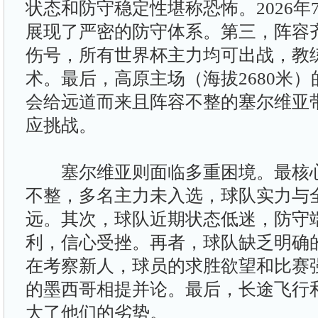
状态和防守稳定性堪称恐怖。2026年
展现了严密的防守体系。第三，阵容
伤号，所有世界杯主力均可出战，教
术。最后，高原主场（海拔2680米
会给远道而来且阵容不整的塞尔维亚
应挑战。
塞尔维亚则面临多重困境。最核心
不整，多名主力未入选，球队实力与
远。其次，球队近期状态低迷，防守
利，信心受挫。再者，球队缺乏明确
在考察新人，球员的求胜欲望和比赛
的墨西哥相提并论。最后，长途飞行
大了他们的劣势。