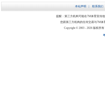
本站声明
|
联系我们
提醒：第三方机构可能在7M体育宣传
您跟第三方机构的任何交易与7M体
Copyright © 2003 -
2026 版权所有 ww
粤