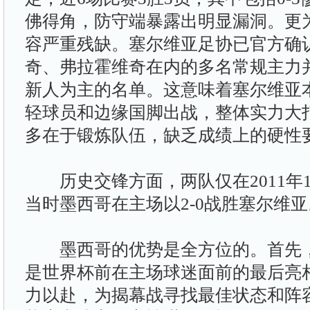
佛得角，防守端暴露出明显漏洞。更
容严重残缺。塞尔维亚足协已官方确
奇、弗拉霍维奇在内的多名常规主力
新人为主的名单。这意味着塞尔维亚
轻球员和边缘国脚出战，整体实力大
多在于锻炼队伍，缺乏成绩上的硬性
历史交锋方面，两队仅在2011年1
当时墨西哥在主场以2-0战胜塞尔维亚
墨西哥的优势是全方位的。首先，
是世界杯前在主场球迷面前的最后亮
力以赴，为揭幕战寻找最佳状态和阵