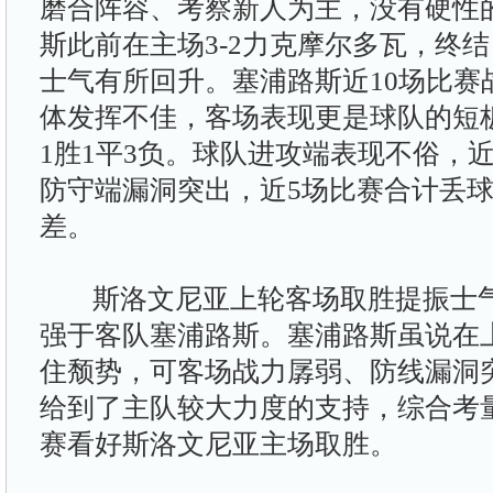
磨合阵容、考察新人为主，没有硬性
斯此前在主场3-2力克摩尔多瓦，终
士气有所回升。塞浦路斯近10场比赛战
体发挥不佳，客场表现更是球队的短
1胜1平3负。球队进攻端表现不俗，近
防守端漏洞突出，近5场比赛合计丢球
差。
斯洛文尼亚上轮客场取胜提振士气
强于客队塞浦路斯。塞浦路斯虽说在
住颓势，可客场战力孱弱、防线漏洞
给到了主队较大力度的支持，综合考
赛看好斯洛文尼亚主场取胜。