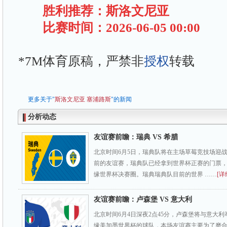
胜利推荐：斯洛文尼亚
比赛时间：2026-06-05 00:00
*7M体育原稿，严禁非
授权
转载
更多关于"
斯洛文尼亚
塞浦路斯
"的新闻
分析动态
友谊赛前瞻：瑞典 VS 希腊
北京时间6月5日，瑞典队将在主场草莓竞技场迎
前的友谊赛，瑞典队已经拿到世界杯正赛的门票，
缘世界杯决赛圈。瑞典瑞典队目前的世界 ……
[详
友谊赛前瞻：卢森堡 VS 意大利
北京时间6月4日深夜2点45分，卢森堡将与意大
缘美加墨世界杯的球队，本场友谊赛主要为了磨