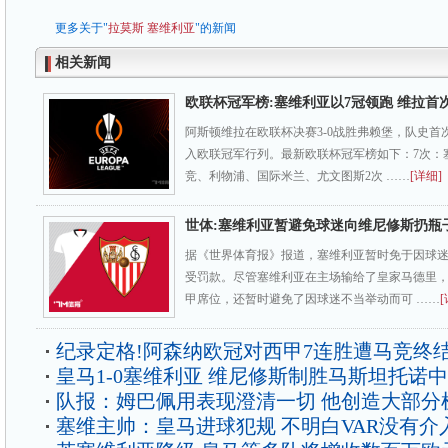
更多关于"
拉莫斯
塞维利亚
"的新闻
相关新闻
欧联杯冠军榜:塞维利亚以7冠领跑 维拉首
阿斯顿维拉在欧联杯决赛3-0战胜弗赖堡，队史首
入欧联冠军行列。最新欧联杯冠军榜如下：7次：
竞、利物浦、国际米兰、尤文图斯2次 ……
[详细]
世体:塞维利亚暂避免球迷向维尼修斯扔瓶
据《世界体育报》报道，塞维利亚暂时免于因球
受罚款。尽管塞维利亚在主场输给了皇家马德里
甲席位，还暂时避免了因球迷不当举动而可 ……
[
纪录定格!阿森纳欧冠对西甲7连胜遭马竞终
皇马1-0塞维利亚 维尼修斯制胜马斯坦托诺
队报：姆巴佩用表现澄清一切 他创造大部分
塞维主帅：皇马进球犯规 不明白VAR没有介