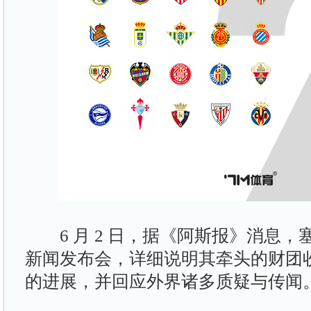
6 月 2 日，据《阿斯报》消息，
新闻发布会，详细说明其牵头的财团
的进展，并回应外界诸多质疑与传闻