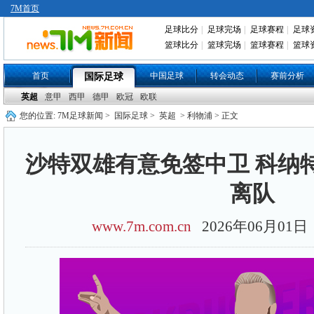
7M首页
足球比分
|
足球完场
|
足球赛程
|
足球
篮球比分
|
篮球完场
|
篮球赛程
|
篮球
首页
中国足球
转会动态
赛前分析
国际足球
英超
意甲
西甲
德甲
欧冠
欧联
您的位置:
7M足球新闻
>
国际足球
>
英超
> 利物浦 > 正文
沙特双雄有意免签中卫 科纳
离队
www.7m.com.cn
2026年06月01