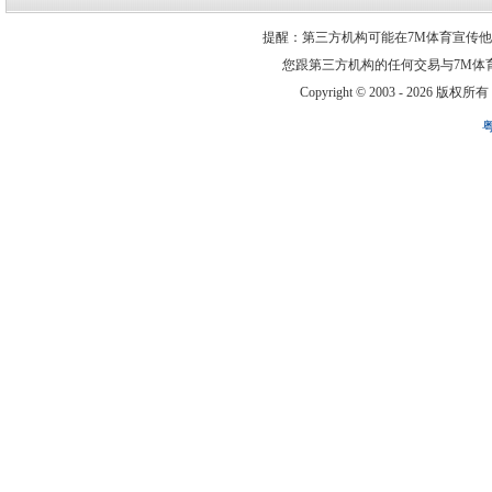
提醒：第三方机构可能在7M体育宣传
您跟第三方机构的任何交易与7M体
Copyright © 2003 -
2026 版权所有 ww
粤