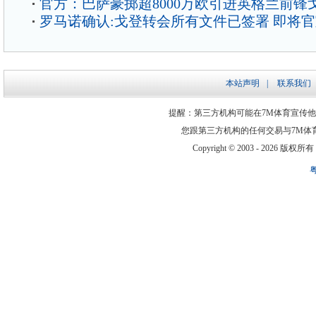
官方：巴萨豪掷超8000万欧引进英格兰前锋
罗马诺确认:戈登转会所有文件已签署 即将
本站声明
|
联系我们
提醒：第三方机构可能在7M体育宣传
您跟第三方机构的任何交易与7M体
Copyright © 2003 -
2026 版权所有 ww
粤