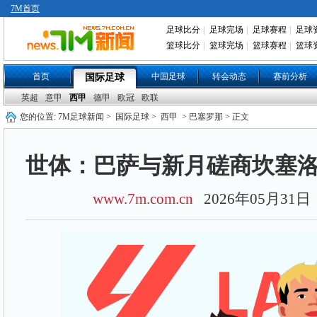
7M首页
足球比分
|
足球完场
|
足球赛程
|
足球
篮球比分
|
篮球完场
|
篮球赛程
|
篮球
首页
中国足球
转会动态
赛前分析
国际足球
英超
意甲
西甲
德甲
欧冠
欧联
您的位置:
7M足球新闻
>
国际足球
>
西甲
> 巴塞罗那 > 正文
世体：巴萨与新月磋商坎塞洛
www.7m.com.cn
2026年05月31