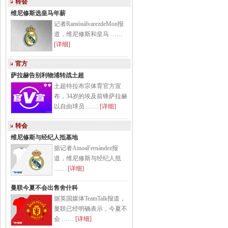
转会
维尼修斯选皇马年薪
记者RamónálvarezdeMon报
道，维尼修斯和皇马 ……
[详细]
官方
萨拉赫告别利物浦转战土超
土超特拉布宗体育官方宣
布，34岁的埃及前锋萨拉赫
以自由球员 ……
[详细]
转会
维尼修斯与经纪人抵基地
据记者AinoaFernández报
道，维尼修斯与经纪人抵
……
[详细]
曼联今夏不会出售舍什科
据英国媒体TeamTalk报道，
曼联已经明确表示，今夏不
会 ……
[详细]