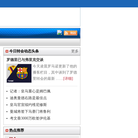
今日转会动态头条
更多
罗德里已与弗里克交谈
今天凌晨罗马诺更新了他的
播客栏目，其中谈到了罗德
里转会的最新 ……
[详细]
记者：皇马重心是姆巴佩
迪奥曼德右路是最佳点
皇马官宣续约维尼修斯
曼城将签下马赛门将鲁利
考文垂3000万欧签伊伦基
热点推荐