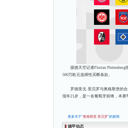
据德天空记者Florian Plett
500万欧元选择性买断条款。
罗德里戈·里贝罗与奥格斯堡的合同
现年21岁，是一名葡萄牙前锋，本赛
更多关于"
奥格斯堡
里贝罗
"的新闻
德甲动态