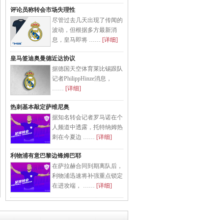
评论员称转会市场失理性
尽管过去几天出现了传闻的
波动，但根据多方最新消
息，皇马即将 ……
[详细]
皇马签迪奥曼德近达协议
据德国天空体育莱比锡跟队
记者PhilippHinze消息，
……
[详细]
热刺基本敲定萨维尼奥
据知名转会记者罗马诺在个
人频道中透露，托特纳姆热
刺在今夏边 ……
[详细]
利物浦有意巴黎边锋姆巴耶
在萨拉赫合同到期离队后，
利物浦迅速将补强重点锁定
在进攻端， ……
[详细]