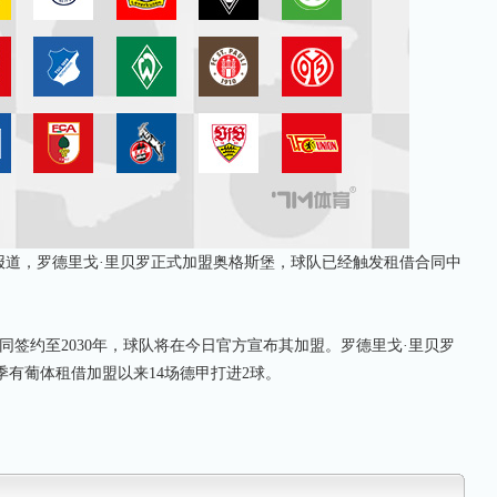
enberg报道，罗德里戈·里贝罗正式加盟奥格斯堡，球队已经触发租借合同中
签约至2030年，球队将在今日官方宣布其加盟。罗德里戈·里贝罗
季有葡体租借加盟以来14场德甲打进2球。