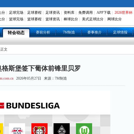
比分
|
足球完场
|
足球赛程
|
足球资讯
|
资料库
|
免费调用
|
APP下载
|
2026世界杯
比分
|
篮球完场
|
篮球赛程
|
篮球资讯
|
棒球比分
|
美式足球比分
|
网球比分
赛前分析
7M制造
赛事推介
足球情报
转会动态
 正文
奥格斯堡签下葡体前锋里贝罗
m.com.cn
2026年05月27日 来源：7M制造