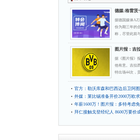
德媒:格雷茨
据德国媒体AZ
份为期三年的合
称，尽管此前与
图片报：吉
据《图片报》
他有意。吉拉西
特出场44次，贡
官方：勒沃库森和巴西边后卫阿图尔
外媒：莱比锡准备开价2000万欧
年薪1600万！图片报：多特考虑
拜仁接触戈登经纪人 8600万要