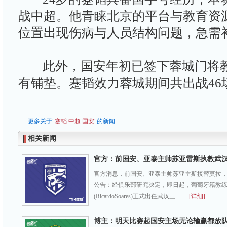
战中超。他青睐北京的平台与教育资
位置出现伤病与人员结构问题，急需
此外，国安年初已签下蓉城门将教
有铺垫。蹇韬效力蓉城期间共出战46
更多关于"
蹇韬
中超
国安
"的新闻
相关新闻
官方：前国安、亚泰主帅苏亚雷斯执教武
官方消息，前国安、亚泰主帅苏亚雷斯接替莫拉
公告：经俱乐部研究决定，即日起，葡萄牙籍教练
(RicardoSoares)正式出任武汉三 ……
[详细]
博主：明天比赛起国安主场无论输赢都放