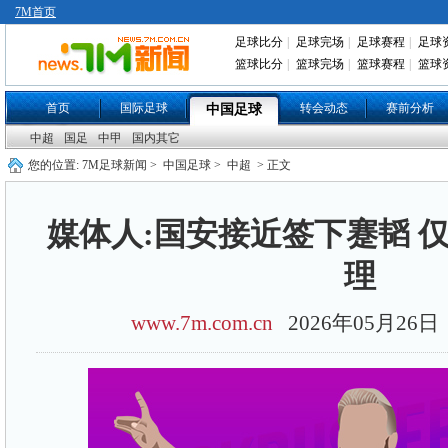
7M首页
足球比分
|
足球完场
|
足球赛程
|
足球
篮球比分
|
篮球完场
|
篮球赛程
|
篮球
首页
国际足球
转会动态
赛前分析
中国足球
中超
国足
中甲
国内其它
您的位置:
7M足球新闻
>
中国足球
>
中超
> 正文
媒体人:国安接近签下蹇韬 
理
www.7m.com.cn
2026年05月26