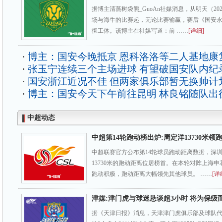
据博主清蒸树袋熊_GuoAn社媒消息，从明天（20
场与海牛的比赛起，无论比赛输赢，赛后《国安
彻工体。该博主在社媒写道：前 ……
[详细]
博主：国安今晚抵京 恩科洛洛等二人基地康
张玉宁连续三个主场进球 有望破国安队内纪
国安浙江近况不佳 但两家俱乐部暂无换帅计
博主：国安今天下午前往昆明 林良铭随队出
中超动态
中超第14轮跑动榜出炉:周定洋13730米领
中超联赛官方公布第14轮球员跑动距离数据，深
13730米的跑动距离位居榜首。在本轮对阵上海
跑动积极，跑动距离大幅领先其他球员。 ……
[详
津媒:津门虎与球迷恳谈超3小时 将为保级
据《天津日报》消息，天津津门虎俱乐部及球队