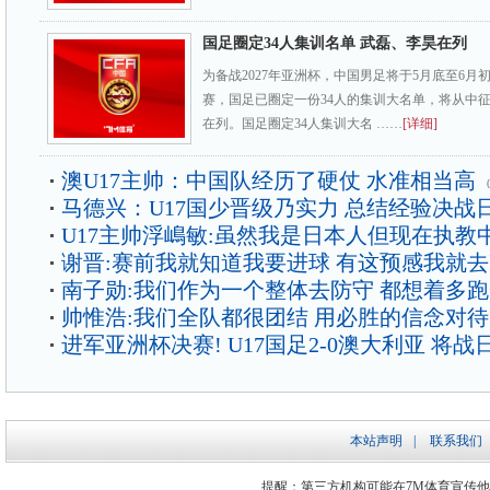
国足圈定34人集训名单 武磊、李昊在列
为备战2027年亚洲杯，中国男足将于5月底至6
赛，国足已圈定一份34人的集训大名单，将从中征
在列。国足圈定34人集训大名 ……
[详细]
澳U17主帅：中国队经历了硬仗 水准相当高
马德兴：U17国少晋级乃实力 总结经验决战
U17主帅浮嶋敏:虽然我是日本人但现在执教
谢晋:赛前我就知道我要进球 有这预感我就
南子勋:我们作为一个整体去防守 都想着多
帅惟浩:我们全队都很团结 用必胜的信念对
进军亚洲杯决赛! U17国足2-0澳大利亚 将战
本站声明
|
联系我们
提醒：第三方机构可能在7M体育宣传