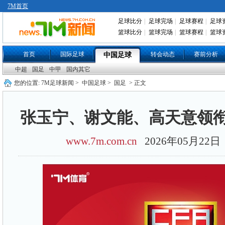
7M首页
足球比分
|
足球完场
|
足球赛程
|
足球
篮球比分
|
篮球完场
|
篮球赛程
|
篮球
首页
国际足球
转会动态
赛前分析
中国足球
中超
国足
中甲
国内其它
您的位置:
7M足球新闻
>
中国足球
>
国足
> 正文
张玉宁、谢文能、高天意领
www.7m.com.cn
2026年05月22