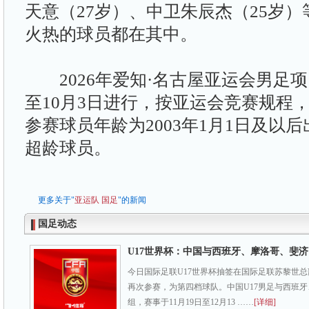
天意（27岁）、中卫朱辰杰（25岁
火热的球员都在其中。
2026年爱知·名古屋亚运会男足项
至10月3日进行，按亚运会竞赛规程
参赛球员年龄为2003年1月1日及以
超龄球员。
更多关于"
亚运队
国足
"的新闻
国足动态
U17世界杯：中国与西班牙、摩洛哥、斐
今日国际足联U17世界杯抽签在国际足联苏黎世总
再次参赛，为第四档球队。中国U17男足与西班
组，赛事于11月19日至12月13 ……
[详细]