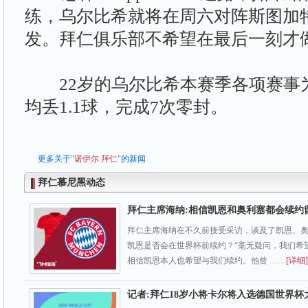
练，乌尔比希就将在周六对阵斯图加
发。拜仁俱乐部不希望在最后一刻才
22岁的乌尔比希本赛季各项赛事为
均丢1.1球，完成7次零封。
更多关于"
诺伊尔
拜仁
"的新闻
拜仁慕尼黑动态
拜仁主席海纳:相信凯恩和奥利塞都会续约
拜仁主席海纳在不久前接受采访，谈及了凯恩、奥
凯恩是否会在世界杯前续约？“毫无疑问，我们希
相信凯恩本人也希望与我们续约。他曾 ……
[详细]
记者:拜仁18岁小将卡尔将入选德国世界杯