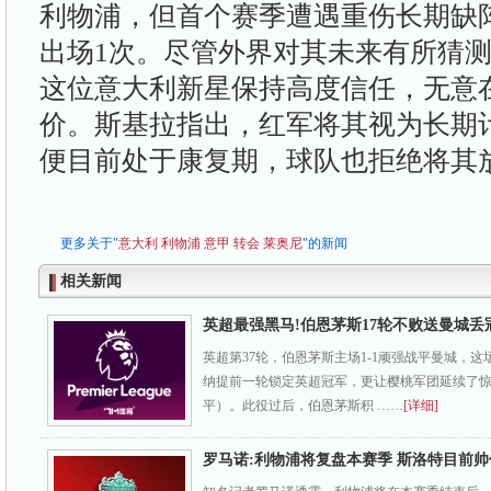
利物浦，但首个赛季遭遇重伤长期缺
出场1次。尽管外界对其未来有所猜
这位意大利新星保持高度信任，无意
价。斯基拉指出，红军将其视为长期
便目前处于康复期，球队也拒绝将其
更多关于"
意大利
利物浦
意甲
转会
莱奥尼
"的新闻
相关新闻
英超最强黑马!伯恩茅斯17轮不败送曼城丢
英超第37轮，伯恩茅斯主场1-1顽强战平曼城，这
纳提前一轮锁定英超冠军，更让樱桃军团延续了惊人
平）。此役过后，伯恩茅斯积 ……
[详细]
罗马诺:利物浦将复盘本赛季 斯洛特目前