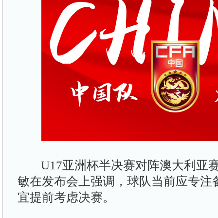
U17亚洲杯半决赛对阵澳大利亚赛
敏在发布会上强调，球队当前应专注
宜提前考虑决赛。