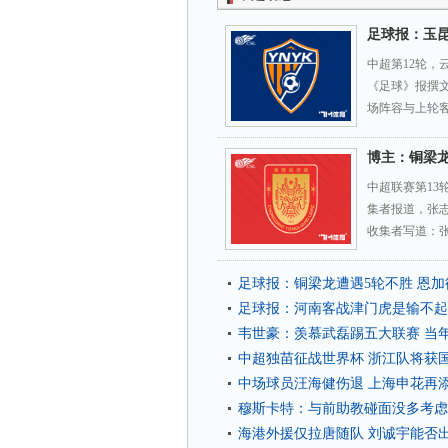
足球报：玉
中超第12轮
《足球》报撰
场阵容与上轮客
博主：铜梁
中超联赛第1
集者报道，张
收集者写道：张
足球报：铜梁龙遭遇5轮不胜 恩
足球报：河南客战津门虎是输不起
韦世豪：羡慕武磊踢五大联赛 当
中超独苗征战世界杯 浙江队将获
中场球员汪海健伤退 上海申花再
穆斯卡特：与前助教碰面没多考虑
海港外援仅拉唐随队 刘诚宇能否