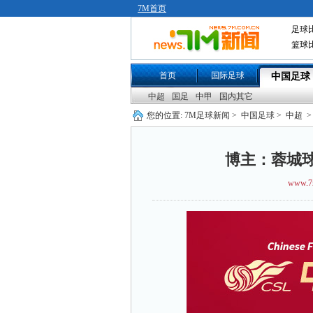
7M首页
足球
篮球
首页
国际足球
中国足球
中超
国足
中甲
国内其它
您的位置:
7M足球新闻
>
中国足球
>
中超
>
博主：蓉城
www.7