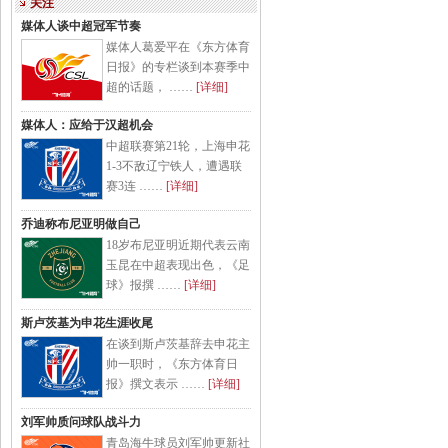
关注
媒体人谈中超冠军节奏
媒体人葛爱平在《东方体育
日报》的专栏谈到本赛季中
超的话题， ……
[详细]
媒体人：应给于汉超机会
中超联赛第21轮，上海申花
1-3不敌辽宁铁人，遭遇联
赛3连 ……
[详细]
乔迪称布尼亚明做自己
18岁布尼亚明近期代表云南
玉昆在中超表现出色，《足
球》报撰 ……
[详细]
斯卢茨基为申花生涯收尾
在谈到斯卢茨基辞去申花主
帅一职时，《东方体育日
报》撰文表示 ……
[详细]
刘军帅质问球队战斗力
青岛海牛球员刘军帅更新社