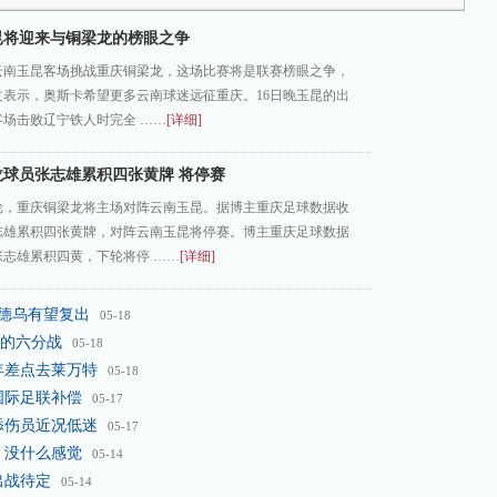
昆将迎来与铜梁龙的榜眼之争
，云南玉昆客场挑战重庆铜梁龙，这场比赛将是联赛榜眼之争，
文表示，奥斯卡希望更多云南球迷远征重庆。16日晚玉昆的出
场击败辽宁铁人时完全 ……
[详细]
龙球员张志雄累积四张黄牌 将停赛
3轮，重庆铜梁龙将主场对阵云南玉昆。据博主重庆足球数据收
志雄累积四张黄牌，对阵云南玉昆将停赛。博主重庆足球数据
志雄累积四黄，下轮将停 ……
[详细]
加德乌有望复出
05-18
的六分战
05-18
年差点去莱万特
05-18
国际足联补偿
05-17
添伤员近况低迷
05-17
 没什么感觉
05-14
出战待定
05-14