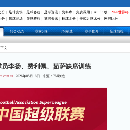
比分
|
足球完场
|
足球赛程
|
足球资讯
|
资料库
|
免费调用
|
APP下载
|
2026世界杯
比分
|
篮球完场
|
篮球赛程
|
篮球资讯
|
棒球比分
|
美式足球比分
|
网球比分
转会动态
赛前分析
7M制造
赛事推介
足球情报
 正文
球员李扬、费利佩、茹萨缺席训练
m.com.cn
2026年05月18日 来源：7M制造