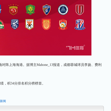
阵上海海港。据博主Mahone_13报道，成都蓉城球员李扬、费利
绩，积34分排名积分榜榜首。
的新闻