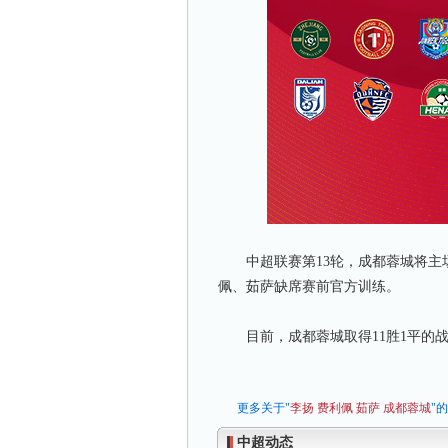
中超联赛第13轮，成都蓉城将主场对
佩、茹萨缺席赛前官方训练。
目前，成都蓉城取得11胜1平的战
更多关于"
李扬
费利佩
茹萨
成都蓉城
"
中超动态