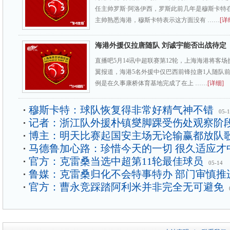
任主帅罗斯·阿洛伊西，罗斯此前几年是穆斯卡特
主帅熟悉海港，穆斯卡特表示这方面没有 ……
[详
海港外援仅拉唐随队 刘诚宇能否出战待定
直播吧5月14讯中超联赛第12轮，上海海港将客
翼报道，海港5名外援中仅巴西前锋拉唐1人随队
例是在久事康桥体育基地完成了在上 ……
[详细]
穆斯卡特：球队恢复得非常好精气神不错
05-
记者：浙江队外援朴镇燮脚踝受伤处观察阶
博主：明天比赛起国安主场无论输赢都放队
马德鲁加心路：珍惜今天的一切 很久适应才
官方：克雷桑当选中超第11轮最佳球员
05-14
鲁媒：克雷桑归化不会特事特办 部门审慎推
官方：曹永竞踩踏阿利米并非完全无可避免