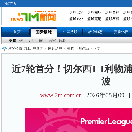
7M首页
足球比分
|
足球完场
|
足球赛程
|
足球
篮球比分
|
篮球完场
|
篮球赛程
|
篮球
首页
中国足球
转会动态
赛前分析
国际足球
英超
意甲
西甲
德甲
欧冠
欧联
您的位置:
7M足球新闻
>
国际足球
>
英超
> 切尔西 > 正文
近7轮首分！切尔西1-1利物
波
www.7m.com.cn
2026年05月0