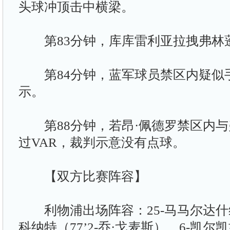
头球冲顶击中横梁。
第83分钟，库库雷利亚拉拽弗林
第84分钟，蓝军球员禁区内疑似
示。
第88分钟，若昂·佩德罗禁区内与
过VAR，裁判示意没有点球。
【双方比赛阵容】
利物浦出场阵容：25-马马尔达什维
科纳特（77’2-乔·戈麦斯）、6-凯尔凯