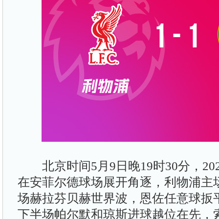
北京时间5月9日晚19时30分，202
在安菲尔德球场展开角逐，利物浦主
场赫拉芬贝赫世界波，恩佐任意球扳
下半场帕尔默和琼斯进球越位在先，