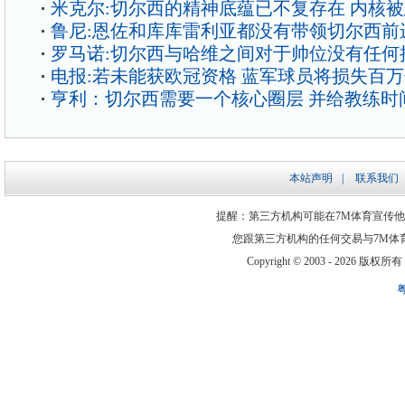
米克尔:切尔西的精神底蕴已不复存在 内核
鲁尼:恩佐和库库雷利亚都没有带领切尔西前
罗马诺:切尔西与哈维之间对于帅位没有任何
电报:若未能获欧冠资格 蓝军球员将损失百
亨利：切尔西需要一个核心圈层 并给教练时
本站声明
|
联系我们
提醒：第三方机构可能在7M体育宣传
您跟第三方机构的任何交易与7M体
Copyright © 2003 -
2026 版权所有 ww
粤