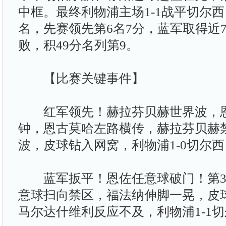
中框。最终利物浦主场1-1战平切尔西
名，先赛领先第6名7分，蓝军取得近7
败，积49分名列第9。
【比赛关键事件】
红军领先！赫拉芬贝赫世界波，恩
钟，恩古莫哈左路横传，赫拉芬贝赫
波，皮球钻入网窝，利物浦1-0切尔西
蓝军扳平！恩佐任意球破门！第3
意球扫向禁区，福法纳伸脚一晃，皮
马尔达什维利反应不及，利物浦1-1