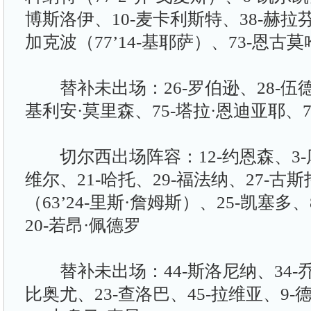
博斯洛伊、10-麦卡利斯特、38-赫拉芬
加克波（77’14-基耶萨）、73-恩古莫
替补未出场：26-罗伯逊、28-伍德曼
基利安·莫里森、75-塔拉·恩迪亚耶、7
切尔西出场阵容：12-约恩森、3-
维尔、21-哈托、29-福法纳、27-古斯
（63’24-里斯·詹姆斯）、25-凯塞多
20-若昂·佩德罗
替补未出场：44-斯洛尼纳、34-乔
比奥尤、23-查洛巴、45-拉维亚、9-