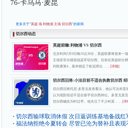
76-卡乌马·麦昆
更多关于"
英超
场
利物浦
主场
切尔西
"的新闻
切尔西动态
英超前瞻:利物浦 VS 切尔西
北京时间5月9日晚19点30分，英超联赛将迎来
主场安菲尔德迎战蓝军切尔西。目前在英超积分榜
列联赛第4，基本锁定了欧冠席位 ……
[详细]
切尔西旧将:小法目前不适合执教切尔西 
切尔西旧将托尼·多里戈发表看法，他认可法布雷
认为现阶段还不适合接手切尔西帅位。多里戈直
切尔西确实为时过早。他关注了不少科莫 ……
[详
切尔西输球取消休假 次日返训练基地备战红
福法纳拒绝今夏转会 尽管已沦为替补且表现