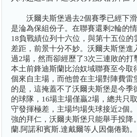
沃爾夫斯堡過去2個賽季已經下滑
是淪為保組份子。在聯賽還剩2輪的情
18負戰績位列十六位，與第十五位的
差距，前景十分不妙。沃爾夫斯堡進入
過2場，然而卻經歷了3次三連敗的打
本土前鋒迪斯蘭比治奴域聯賽至今取得
個來自主場，而他曾在主場對陣費雷
的是，這掩蓋不了沃爾夫斯堡是今季
的球隊，16場主場僅贏2場，總共只取
守發揮極差，主場均場失球接近2個
強的拜仁，沃爾夫斯堡只能舉手投降
蘭.阿諾和賓斯.達戴爾等人因傷倦勤。