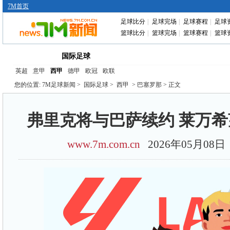
7M首页
足球比分
|
足球完场
|
足球赛程
|
足球
篮球比分
|
篮球完场
|
篮球赛程
|
篮球
首页
中国足球
转会动态
赛前分析
国际足球
英超
意甲
西甲
德甲
欧冠
欧联
您的位置:
7M足球新闻
>
国际足球
>
西甲
> 巴塞罗那 > 正文
弗里克将与巴萨续约 莱万
www.7m.com.cn
2026年05月08