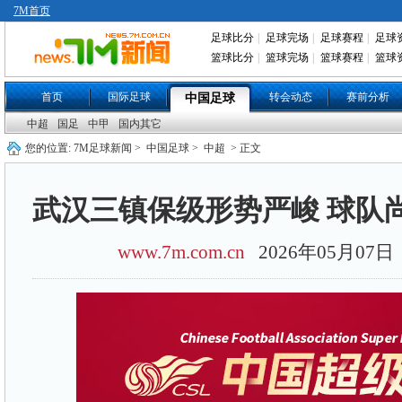
7M首页
足球比分
|
足球完场
|
足球赛程
|
足球
篮球比分
|
篮球完场
|
篮球赛程
|
篮球
首页
国际足球
转会动态
赛前分析
中国足球
中超
国足
中甲
国内其它
您的位置:
7M足球新闻
>
中国足球
>
中超
> 正文
武汉三镇保级形势严峻 球队
www.7m.com.cn
2026年05月07