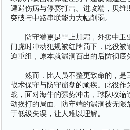
遭遇伤病与停赛打击。进攻端，贝维
突破与中路串联能力大幅削弱。
防守端更是雪上加霜，外援中卫亚
门虎时冲动犯规被红牌罚下，此役被
迫重组，原本就漏洞百出的后防彻底
然而，比人员不整更致命的，是三
战术保守与防守崩盘的顽疾。此役作
战，面对海牛的强势冲击，球队收缩
动挨打的局面。防守端的漏洞被无限
于低级失误，让人难以理解。