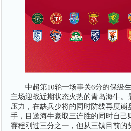
中超第10轮一场事关6分的保级生
主场迎战近期状态火热的青岛海牛。
压力，在缺兵少将的同时防线再度崩盘
手，目送海牛豪取三连胜的同时自己
赛程刚过三分之一，但从三镇目前的