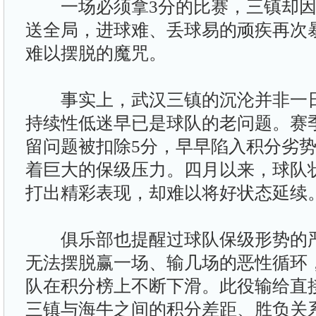
一场必须拿3分的比赛，三镇却因
送全局，进球难、丢球易的顽疾再次
难以摆脱的魔咒。
事实上，武汉三镇的沉沦并非一日
持续性低迷早已是球队的老问题。赛
留问题被扣除5分，早早陷入积分劣
着巨大的保级压力。四月以来，球队
打出精彩表现，却难以将好状态延续
俱乐部也提醒过球队保级形势的严
无法摆脱赢一场、输几场的恶性循环
队在积分榜上不断下滑。此役输给直
三镇与海牛之间的积分差距、胜负关