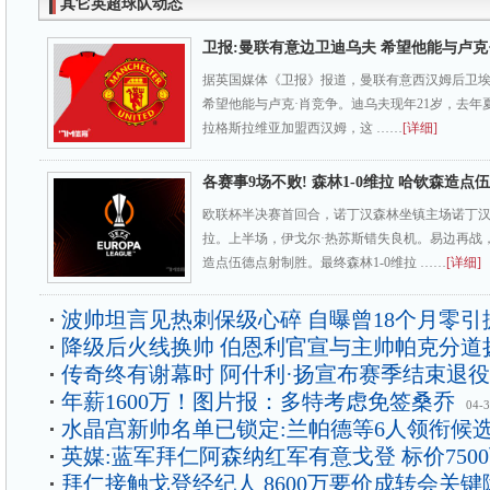
其它英超球队动态
卫报:曼联有意边卫迪乌夫 希望他能与卢克
据英国媒体《卫报》报道，曼联有意西汉姆后卫埃尔
希望他能与卢克·肖竞争。迪乌夫现年21岁，去年夏
拉格斯拉维亚加盟西汉姆，这 ……
[详细]
各赛事9场不败! 森林1-0维拉 哈钦森造点
欧联杯半决赛首回合，诺丁汉森林坐镇主场诺丁
拉。上半场，伊戈尔·热苏斯错失良机。易边再战
造点伍德点射制胜。最终森林1-0维拉 ……
[详细]
波帅坦言见热刺保级心碎 自曝曾18个月零引
降级后火线换帅 伯恩利官宣与主帅帕克分道
传奇终有谢幕时 阿什利·扬宣布赛季结束退役
年薪1600万！图片报：多特考虑免签桑乔
04-
水晶宫新帅名单已锁定:兰帕德等6人领衔候
英媒:蓝军拜仁阿森纳红军有意戈登 标价750
拜仁接触戈登经纪人 8600万要价成转会关键