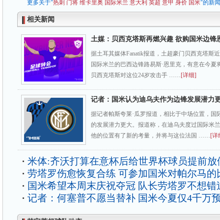
更多关于"
热刺
门将
维卡里奥
国际米兰
意大利
英超
意甲
身价
国米
"的新
相关新闻
土媒：贝西克塔斯再燃兴趣 欲购国米边锋
据土耳其媒体Fanatik报道，土超豪门贝西克塔
国际米兰的巴西边锋路易斯·恩里克，有意在今夏
贝西克塔斯对这位24岁攻击手 ……
[详细]
记者：国米认为迪乌夫作为边锋发展潜力
据记者帕斯夸莱·瓜罗报道，相比于中场位置，国
的发展潜力更大。报道称，在迪乌夫度过国际米
他的位置有了新的考量，并将与这位法国 ……
[详
米体:齐沃打算在意杯后给世界杯球员提前放
劳塔罗伤愈恢复合练 可参加国米对帕尔马的
国米希望本周末庆祝夺冠 队长劳塔罗不想错
记者：何塞普不愿当替补 国米今夏仅4千万