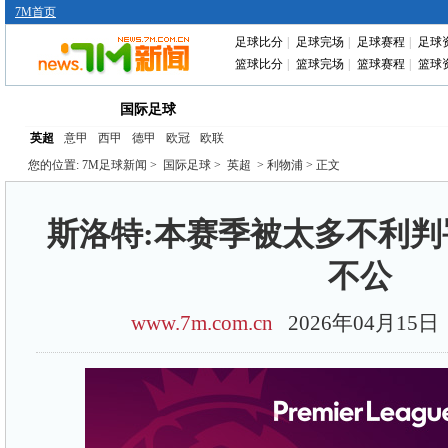
7M首页
足球比分
|
足球完场
|
足球赛程
|
足球
篮球比分
|
篮球完场
|
篮球赛程
|
篮球
首页
中国足球
转会动态
赛前分析
国际足球
英超
意甲
西甲
德甲
欧冠
欧联
您的位置:
7M足球新闻
>
国际足球
>
英超
> 利物浦 > 正文
斯洛特:本赛季被太多不利判
不公
www.7m.com.cn
2026年04月15