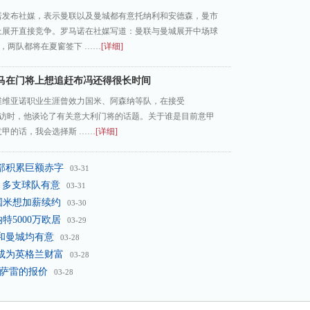
诺发布社媒，表示曼联以及曼城都有意托纳利和安德森，曼市
上展开直接竞争。罗马诺在社媒写道：曼联与曼城展开中场球
LE，两队都将在夏窗签下 ……
[详细]
鲁马在门将上想追赶布冯还得很长时间
维维亚诺职业生涯曾效力国米、阿森纳等队，在接受
iaset采访时，他谈论了有关意大利门将的话题。关于谁是目前意甲
甲的话，我会选择斯 ……
[详细]
乐部积累巨额赤字
03-31
 多支球队有意
03-31
国米想加薪续约
03-30
特5000万欧居
03-29
和曼城均有意
03-28
望成为英格兰财富
03-28
塔萨雷的报价
03-28