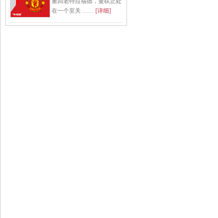
重回老特拉福德，曼联正处
在一个至关 ……
[详细]