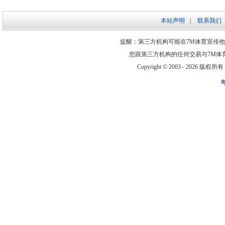
本站声明
|
联系我们
提醒：第三方机构可能在7M体育宣传
您跟第三方机构的任何交易与7M体
Copyright © 2003 -
2026 版权所有 ww
粤