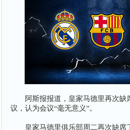
阿斯报报道，皇家马德里再次缺席
议，认为会议“毫无意义”。
皇家马德里俱乐部周二再次缺席了