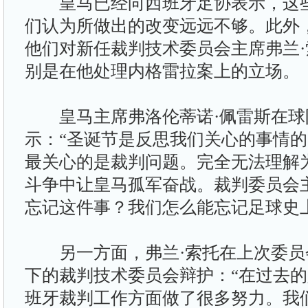
皇马已经向西班牙足协表示，这些
们认为所做出的改变远远不够。此外
他们对新任裁判技术委员会主席弗兰
别是在他处理内格雷拉案上的立场。
皇马主席弗洛伦蒂诺·佩雷斯在球
示：“圣诞节是反思我们关心的事情
最关心的是裁判问题。完全无法理解
斗争中让皇马孤军奋战。裁判委员会
忘记这件事？我们怎么能忘记足球史
另一方面，弗兰·索托在上次委员
下的裁判技术委员会辩护：“在过去
班牙裁判工作方面做了很多努力。我