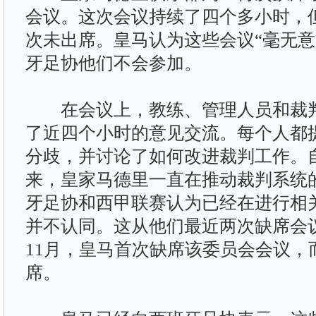
会议。这次会议持续了四个多小时，
次未出席。皇马认为这些会议“毫无意
牙足协他们不会参加。
在会议上，教练、管理人员和裁判
了近四个小时的意见交流。每个人都
分歧，并讨论了如何改进裁判工作。
来，皇家马德里一直在推动裁判系统
牙足协和西甲联赛认为已经在进行相
并不认同。这从他们最近两次缺席会
11月，皇马首次缺席该委员会会议，
席。