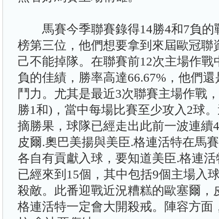
馬賽今季聯賽錄得14勝4和7負的
榜第三位，他們想要拿到來屆歐冠聯
己不能掉隊。在聯賽前12次主場作戰中
負的佳績，勝率高達66.67%，他們
鬥力。尤其是最近3次聯賽主場作戰，
勝1和)，當中每場比賽至少攻入2球
摘勝果，球隊已經走出此前一波連續
皮爾.奧巴美揚與美臣.格連活特在馬
各自有貢獻入球，要知道美臣.格連
已經來到15個，其中包括9個主場入
殺敵。此番迎戰近況糟糕的歐塞爾，皮
格連活特一定會大開殺戒。陣容方面