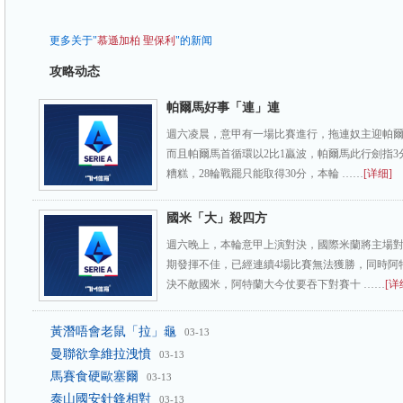
更多关于"
慕遜加柏
聖保利
"的新闻
攻略动态
帕爾馬好事「連」連
週六凌晨，意甲有一場比賽進行，拖連奴主迎帕
而且帕爾馬首循環以2比1贏波，帕爾馬此行劍指
糟糕，28輪戰罷只能取得30分，本輪 ……
[详细]
國米「大」殺四方
週六晚上，本輪意甲上演對決，國際米蘭將主場
期發揮不佳，已經連續4場比賽無法獲勝，同時阿
決不敵國米，阿特蘭大今仗要吞下對賽十 ……
[详
黃潛唔會老鼠「拉」龜
03-13
曼聯欲拿維拉洩憤
03-13
馬賽食硬歐塞爾
03-13
泰山國安針鋒相對
03-13