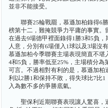
並非不能接受。
聯賽25輪戰罷，慕遜加柏錄得6勝7
榜第十二，難掩競爭力平庸的事實。
在過去9場德甲裡面錄得1勝3和5負
人意，分別有6場僅入1球以及3場沒
慕遜加柏今季聯賽主場表現簡直不堪入
4和5負，勝率低至25%，主場積分
可言。不過相對有利的是，慕遜加柏
利以2勝1和保持不敗，得失球比7比
入為數不多的爭勝底氣。
聖保利近期聯賽表現讓人驚喜，過去