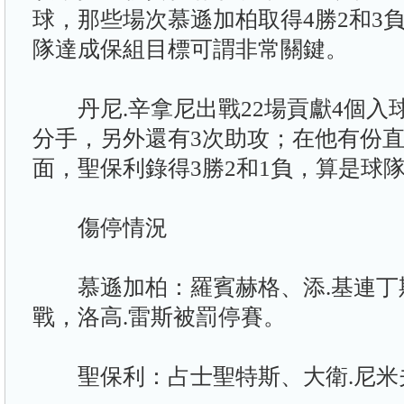
球，那些場次慕遜加柏取得4勝2和3負
隊達成保組目標可謂非常關鍵。
丹尼.辛拿尼出戰22場貢獻4個入
分手，另外還有3次助攻；在他有份
面，聖保利錄得3勝2和1負，算是球
傷停情況
慕遜加柏：羅賓赫格、添.基連丁
戰，洛高.雷斯被罰停賽。
聖保利：占士聖特斯、大衛.尼米