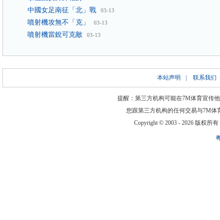
中國女足南征「北」戰
03-13
噴射機攻無不「克」
03-13
噴射機當銳可克敵
03-13
本站声明
|
联系我们
提醒：第三方机构可能在7M体育宣传
您跟第三方机构的任何交易与7M体
Copyright © 2003 -
2026 版权所有 ww
粤