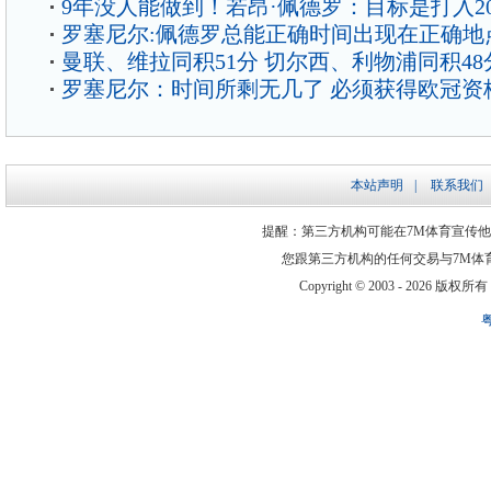
9年没人能做到！若昂·佩德罗：目标是打入2
罗塞尼尔:佩德罗总能正确时间出现在正确地
曼联、维拉同积51分 切尔西、利物浦同积48
罗塞尼尔：时间所剩无几了 必须获得欧冠资
本站声明
|
联系我们
提醒：第三方机构可能在7M体育宣传
您跟第三方机构的任何交易与7M体
Copyright © 2003 -
2026 版权所有 ww
粤