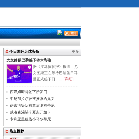
今日国际足球头条
更多
尤文静候巴黎签下铃木彩艳
据《罗马体育报》报道，尤
文图斯正在等待巴黎圣日耳
曼正式签下日 ……
[详细]
西汉姆即将签下所罗门
中场加拉尔萨被推荐给尤文
萨索洛等队有意后卫福蒂尼
威洛克渴望今夏离开纽卡
卡利亚里租借小马尔蒂尼
热点推荐