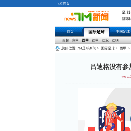
7M首页
足球
篮球
首页
中国足球
国际足球
英超
意甲
西甲
德甲
欧冠
欧联
您的位置:
7M足球新闻
>
国际足球
>
西甲
>
吕迪格没有参
www.7