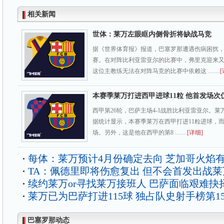
相关新闻
世体：莱万左眼眶内侧骨折将缺战马竞
据《世界体育报》报道，巴塞罗那遭遇伤病困扰
赛。在对阵比利亚雷亚尔的比赛中，弗里克迎来
这位主教练无法在对阵马竞的比赛中依赖这 ……
[
本赛季莱万打进西甲进球11粒 他首发场次仅
西甲第26轮，巴萨主场4-1战胜比利亚雷亚尔。
据统计显示，本赛季莱万在西甲打进11粒进球，而
场。另外，这是他在西甲的第8 ……
[详细]
每体：莱万预计4月份确定去向 芝加哥火焰
TA：佩德里即将伤愈复出 但不会首发出战莱
续约莱万or寻找莱万接班人 巴萨面临艰难抉
莱万已为巴萨打进115球 独占队史射手榜第1
巴塞罗那动态