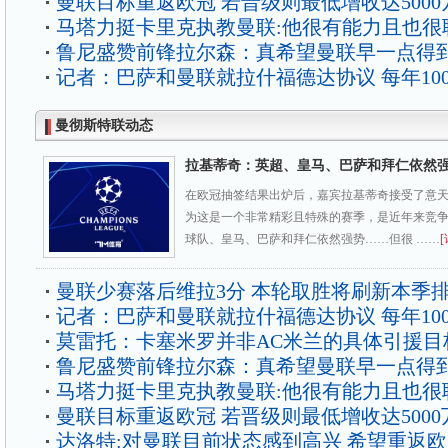
曼联目标重返欧冠 若晋级则最低增收达5000
马塔力挺卡里克执教曼联:他很有能力且也很
鲁尼盛赞前锋拉尔森：真希望曼联早一点得
记者：巴萨和曼联就拉什福德达协议 每年100
曼彻斯特联动态
拉基蒂奇：英超、皇马、巴萨和拜仁依然
在欧冠抽签结果出炉后，嘉宾拉基蒂奇接受了意天
为这是一个非常精彩且特殊的赛季，是近年来竞
球队、皇马、巴萨和拜仁依然强势……但很 ……
[
曼联少赛落后维拉3分 本轮取胜将刷新本季
记者：巴萨和曼联就拉什福德达协议 每年100
莫雷托：卡塞米罗并非AC米兰的具体引援目
鲁尼盛赞前锋拉尔森：真希望曼联早一点得
马塔力挺卡里克执教曼联:他很有能力且也很
曼联目标重返欧冠 若晋级则最低增收达5000
达洛特:对曼联目前状态感到高兴 希望重返