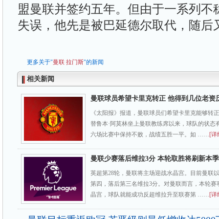
盟曼联并签约五年。但由于一系列不
失误，他先是被巴延德尔取代，随后
更多关于"
曼联
拉门斯
"的新闻
相关新闻
曼联球员希望卡里克转正 他得到几位老资
《太阳报》报道，曼联球员们希望卡里克能够转
替鲁本·阿莫林坐上曼联教练席以来，球队的状态
六场比赛中保持不败，战绩五胜一平。如 ……
[详
曼联少赛落后维拉3分 本轮取胜将刷新本
英超第28轮，曼联将主场迎战水晶宫。目前曼联
第四，落后第三名维拉3分。对曼联而言，本轮赛
晶宫，球队就能成功反超维拉升至联赛第 ……
[详