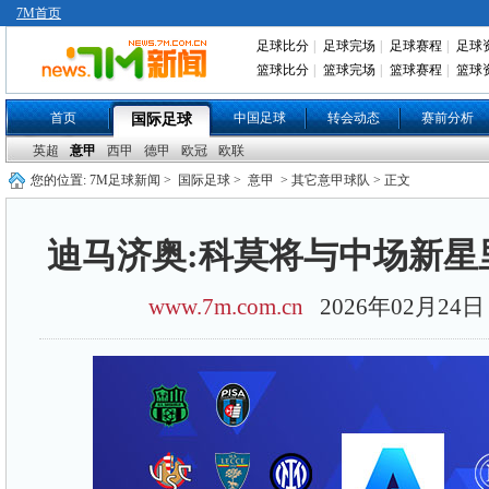
7M首页
足球比分
|
足球完场
|
足球赛程
|
足球
篮球比分
|
篮球完场
|
篮球赛程
|
篮球
首页
中国足球
转会动态
赛前分析
国际足球
英超
意甲
西甲
德甲
欧冠
欧联
您的位置:
7M足球新闻
>
国际足球
>
意甲
> 其它意甲球队 > 正文
迪马济奥:科莫将与中场新星
www.7m.com.cn
2026年02月2