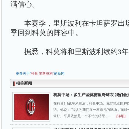
满信心。
本赛季，里斯波利在卡坦萨罗出场
季回到科莫的阵容中。
据悉，科莫将和里斯波利续约3年
更多关于"
科莫
里斯波利
"的新闻
相关新闻
科莫中场：多生产些莫德里奇球衣 我们会
在科莫1-1战平米兰后，科莫中场、克罗地亚国脚
访。他说：“我认为我们在一座非凡的球场，面对
常好。平局依然是一个不错的结果， ……
[详细]