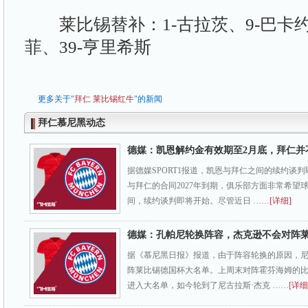
莱比锡替补：1-古拉茨、9-巴卡约
菲、39-亨里希斯
更多关于"
拜仁
莱比锡红牛
"的新闻
拜仁慕尼黑动态
德媒：凯恩解约金有效期至2月底，拜仁并
据德媒SPORT1报道，凯恩与拜仁之间的续约谈
与拜仁的合同2027年到期，俱乐部方面非常希望
间，续约谈判即将开始。尽管近日 ……
[详细]
德媒：孔帕尼轮换阵容，杰克逊不会对阵
据《慕尼黑日报》报道，由于阵容轮换的原因，尼
阵莱比锡德国杯大名单。上周末对阵霍芬海姆的
进入大名单，如今轮到了尼古拉斯·杰克 ……
[详细