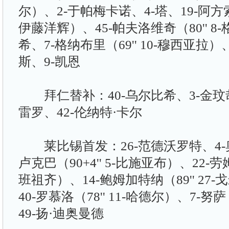
尔）、2-于帕梅卡诺、4-塔、19-阿方索·戴
伊藤洋辉）、45-帕夫洛维奇（80'' 8
希、7-格纳布里（69'' 10-穆西亚拉）
斯、9-凯恩
拜仁替补：40-乌尔比希、3-金玟哉、
雷罗、42-伦纳特·卡尔
莱比锡首发：26-范德沃罗特、4-奥尔
卢克巴（90+4'' 5-比施亚布）、22-劳姆
班祖齐）、14-鲍姆加特纳（89'' 27
40-罗慕洛（78'' 11-哈德尔）、7-努萨
49-扬·迪奥曼德