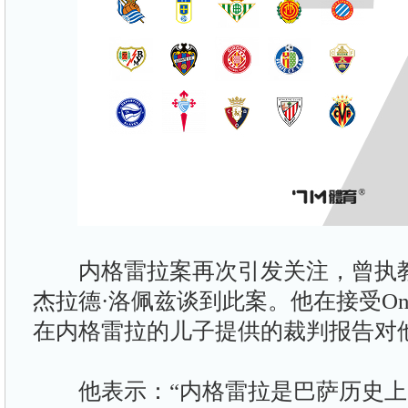
内格雷拉案再次引发关注，曾执教
杰拉德·洛佩兹谈到此案。他在接受Ond
在内格雷拉的儿子提供的裁判报告对
他表示：“内格雷拉是巴萨历史上