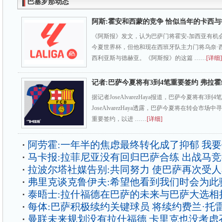
巴塞罗那动态
阿斯:霍安和西蒙的竞争 恰似当年的卡西
《阿斯报》发文，认为巴萨门将霍安-加西亚有机
今夏世界杯，但他和现在西班牙队主力门将乌奈·
西利亚斯与德赫亚。《阿斯报》的这篇 ……
[详细]
记者:巴萨今夏将有3到4笔重要签约 弗拉霍
据记者JoseAlvarezHaya报道，巴萨今夏将有3到
JoseAlvarezHaya透露，巴萨今夏将在转会市
重要签约，以进 ……
[详细]
阿劳霍:一年半的焦虑最终转化成了抑郁 我
马卡报:拉菲尼亚没有回归巴萨合练 出战马
拉波尔塔社媒告别:共同努力 使巴萨再次受
弗里克谈克鲁伊夫:希望他看到我们时会为此
泰晤士:拉什福德在巴萨的未来与巴萨大选相
每体:巴萨积极续约关键球员 将续约费兰·托
曼联未来规划没有拉什福德 卡里克也没考虑