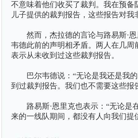
不意味着他们收买了裁判。我在预备
儿子提供的裁判报告，这些报告对我
然而，杰拉德的言论与路易斯·恩里
韦德此前的声明相矛盾。两人在几周
表示从未收到过这些裁判报告。
巴尔韦德说：“无论是我还是我的
到过裁判报告。我们也不需要这些报
路易斯·恩里克也表示：“无论是
来的一线队期间，都没有人向我们提