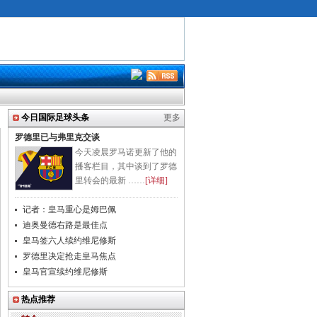
今日国际足球头条
更多
罗德里已与弗里克交谈
今天凌晨罗马诺更新了他的
播客栏目，其中谈到了罗德
里转会的最新 ……
[详细]
记者：皇马重心是姆巴佩
迪奥曼德右路是最佳点
皇马签六人续约维尼修斯
罗德里决定抢走皇马焦点
皇马官宣续约维尼修斯
热点推荐