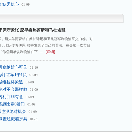
 缺乏信心
01-09
于保守紧张 应早换热苏斯和马杜埃凯
比赛，领头羊阿森纳在酋长球场和卫冕冠军利物浦互交白卷。对
现，球队传奇伊恩·赖特发表了自己的看法。在参加一次节目
“你必须承认利物浦在下 ……
[详细]
 阿森纳雄心可见
01-10
刺 红军1平1负
01-09
城维拉将紧追
01-09
就绝对不会那样做
01-09
内利并非有意
01-09
英超比赛0射门
01-09
军也没绝对机会
01-09
 膝盖还戴着护具
01-09