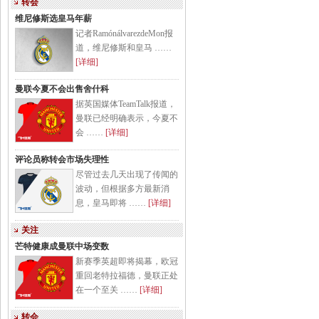
转会
维尼修斯选皇马年薪
记者RamónálvarezdeMon报
道，维尼修斯和皇马 ……
[详细]
曼联今夏不会出售舍什科
据英国媒体TeamTalk报道，
曼联已经明确表示，今夏不
会 ……
[详细]
评论员称转会市场失理性
尽管过去几天出现了传闻的
波动，但根据多方最新消
息，皇马即将 ……
[详细]
关注
芒特健康成曼联中场变数
新赛季英超即将揭幕，欧冠
重回老特拉福德，曼联正处
在一个至关 ……
[详细]
转会