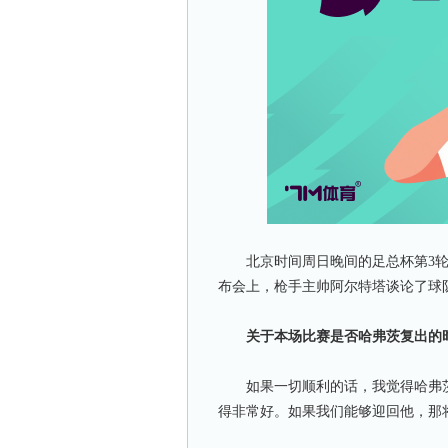
北京时间周日晚间的足总杯第3轮
布会上，枪手主帅阿尔特塔谈论了球
关于本场比赛是否哈弗茨复出的
如果一切顺利的话，我觉得哈弗茨
得非常好。如果我们能够迎回他，那