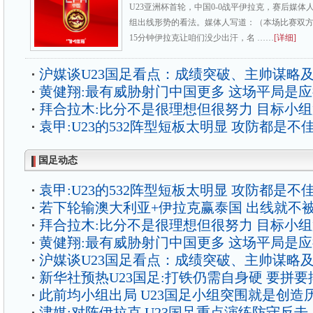
U23亚洲杯首轮，中国0-0战平伊拉克，赛后媒
组出线形势的看法。媒体人写道：（本场比赛双
15分钟伊拉克让咱们没少出汗，名 ……
[详细]
沪媒谈U23国足看点：成绩突破、主帅谋略
黄健翔:最有威胁射门中国更多 这场平局是
拜合拉木:比分不是很理想但很努力 目标小
袁甲:U23的532阵型短板太明显 攻防都是不
国足动态
袁甲:U23的532阵型短板太明显 攻防都是不
若下轮输澳大利亚+伊拉克赢泰国 出线就不
拜合拉木:比分不是很理想但很努力 目标小
黄健翔:最有威胁射门中国更多 这场平局是
沪媒谈U23国足看点：成绩突破、主帅谋略
新华社预热U23国足:打铁仍需自身硬 要拼要
此前均小组出局 U23国足小组突围就是创造
津媒:对阵伊拉克 U23国足重点演练防守反击