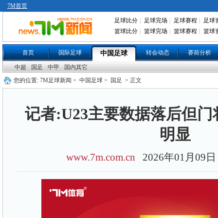
7M首页
足球比分
|
足球完场
|
足球赛程
|
足球
篮球比分
|
篮球完场
|
篮球赛程
|
篮球
首页
国际足球
转会动态
赛前分析
中国足球
中超
国足
中甲
国内其它
您的位置:
7M足球新闻
>
中国足球
>
国足
> 正文
记者:U23主要数据落后但门
明显
www.7m.com.cn
2026年01月0