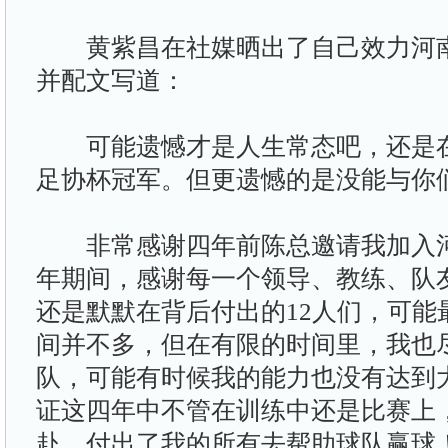
黄紫昌在社媒晒出了自己效力河南
并配文写道：
可能遗憾才是人生常态吧，还是在
足协杯冠军。但更遗憾的是没能与你
非常感谢四年前陈总邀请我加入河
年期间，感谢每一个领导、教练、队
还是默默在背后付出的12人们，可能
间并不多，但在有限的时间里，我也
队，可能有时候我的能力也没有达到
证这四年中不管在训练中还是比赛上
赴，付出了我的所有去帮助球队赢球