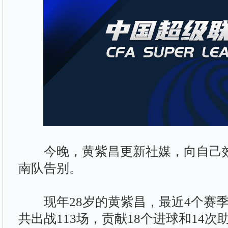
今晚，黄紫昌更新社媒，向自己效
南队告别。
现年28岁的黄紫昌，最近4个赛季
共出战113场，贡献18个进球和14次