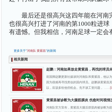
最后还是很高兴这四年能在河南完
也很高兴打进了河南的第1000粒进
有遗憾。但我相信，河南足球一定会
更多关于"
河南队
黄紫昌
"的新闻
相关新闻
赵鹏：河南如果放走黄紫昌，再找的球员
前国脚赵鹏更新社媒谈到河南队和黄紫昌，他认
因为很难再寻找类似的国内球员。赵鹏谈黄紫昌
以，应该多给他些机会。先不谈工资问题， ……
[
黄紫昌被诊断为大腿筋膜炎 伤愈时间视情
河南队官方宣布，黄紫昌大腿后群肌肉被诊断为