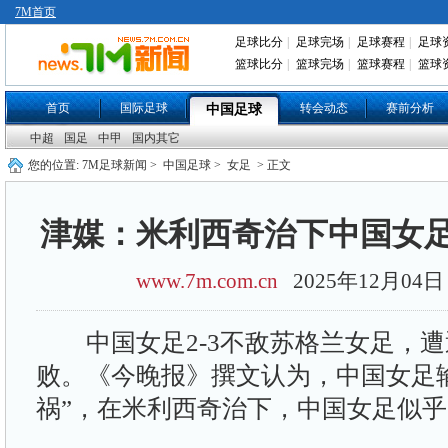
7M首页
足球比分
|
足球完场
|
足球赛程
|
足球
篮球比分
|
篮球完场
|
篮球赛程
|
篮球
首页
国际足球
转会动态
赛前分析
中国足球
中超
国足
中甲
国内其它
您的位置:
7M足球新闻
>
中国足球
>
女足
> 正文
津媒：米利西奇治下中国女
www.7m.com.cn
2025年12月0
中国女足2-3不敌苏格兰女足，遭
败。《今晚报》撰文认为，中国女足
祸”，在米利西奇治下，中国女足似