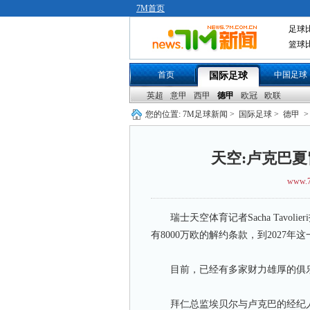
7M首页
足球
篮球
首页
中国足球
国际足球
英超
意甲
西甲
德甲
欧冠
欧联
您的位置:
7M足球新闻
>
国际足球
>
德甲
>
天空:卢克巴夏
www.7
瑞士天空体育记者Sacha Tavo
有8000万欧的解约条款，到2027年这
目前，已经有多家财力雄厚的俱乐
拜仁总监埃贝尔与卢克巴的经纪人