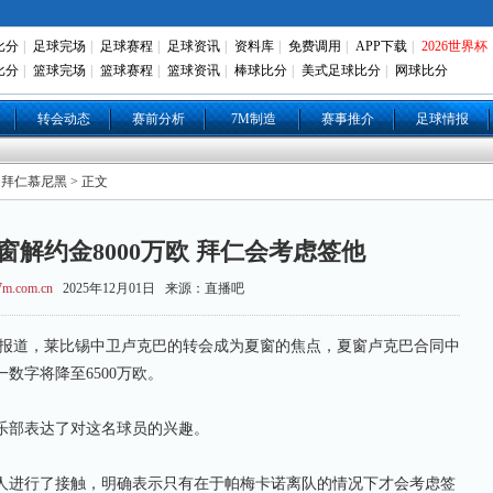
比分
|
足球完场
|
足球赛程
|
足球资讯
|
资料库
|
免费调用
|
APP下载
|
2026世界杯
比分
|
篮球完场
|
篮球赛程
|
篮球资讯
|
棒球比分
|
美式足球比分
|
网球比分
转会动态
赛前分析
7M制造
赛事推介
足球情报
 拜仁慕尼黑 > 正文
窗解约金8000万欧 拜仁会考虑签他
m.com.cn
2025年12月01日 来源：直播吧
lieri报道，莱比锡中卫卢克巴的转会成为夏窗的焦点，夏窗卢克巴合同中
一数字将降至6500万欧。
部表达了对这名球员的兴趣。
进行了接触，明确表示只有在于帕梅卡诺离队的情况下才会考虑签