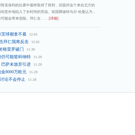
对阵圣保利的比赛中最终取得了胜利，但面对这个来自北方的
们却意外地陷入了长时间的苦战。前国脚迪特马尔·哈曼认为，
可能会带来危险。拜仁在 ……
[详细]
尔茨球都拿不着
12-01
攻击拜仁我将反击
12-01
传射格雷罗破门
11-30
但仍可能签科纳特
11-29
金 巴萨未放弃引进
11-29
金8000万欧元
11-29
讨论不会停止
11-28