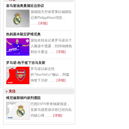
皇马签迪奥曼德近达协议
据德国天空体育莱比锡跟队
记者PhilippHinze消息，
……
[详细]
热刺基本敲定萨维尼奥
据知名转会记者罗马诺在个
人频道中透露，托特纳姆热
刺在今夏边 ……
[详细]
罗马诺:枪手签下吉马良斯
罗马诺以标志性
的“HereWeGo”确认，阿森
纳签下28岁 ……
[详细]
关注
维尼修斯续约谈判遇阻
巴西ESPN带来独家报道，
皇家马德里俱乐部已经向队
内核心维 ……
[详细]