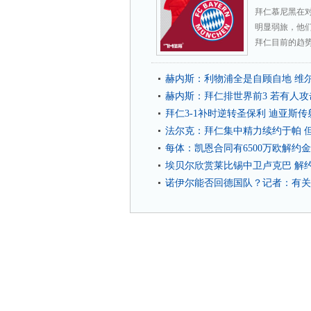
拜仁慕尼黑在
明显弱旅，他
拜仁目前的趋势
赫内斯：利物浦全是自顾自地 维
赫内斯：拜仁排世界前3 若有人
拜仁3-1补时逆转圣保利 迪亚斯
法尔克：拜仁集中精力续约于帕 
每体：凯恩合同有6500万欧解约
埃贝尔欣赏莱比锡中卫卢克巴 解约
诺伊尔能否回德国队？记者：有关