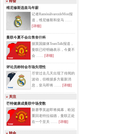
转会
维尼修斯选皇马年薪
记者RamónálvarezdeMon报
道，维尼修斯和皇马 ……
[详细]
曼联今夏不会出售舍什科
据英国媒体TeamTalk报道，
曼联已经明确表示，今夏不
会 ……
[详细]
评论员称转会市场失理性
尽管过去几天出现了传闻的
波动，但根据多方最新消
息，皇马即将 ……
[详细]
关注
芒特健康成曼联中场变数
新赛季英超即将揭幕，欧冠
重回老特拉福德，曼联正处
在一个至关 ……
[详细]
转会