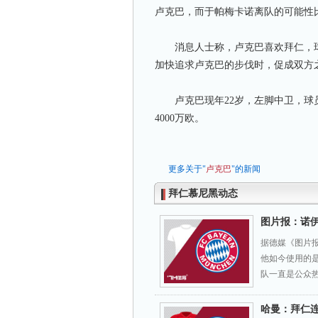
卢克巴，而于帕梅卡诺离队的可能性
消息人士称，卢克巴喜欢拜仁，球
加快追求卢克巴的步伐时，促成双方
卢克巴现年22岁，左脚中卫，球员与
4000万欧。
更多关于"
卢克巴
"的新闻
拜仁慕尼黑动态
图片报：诺
据德媒《图片
他如今使用的
队一直是公众
哈曼：拜仁