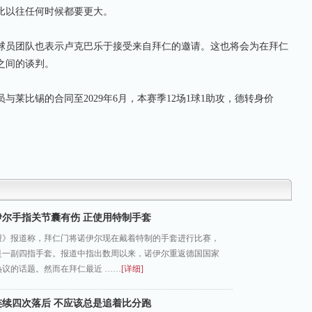
比以往任何时候都要更大。
员团队也表示卢克巴乐于接受来自拜仁的邀请。这也将会为在拜仁
之间的谈判。
莱比锡的合同至2029年6月，本赛季12场1球1助攻，德转身价
伊尔手指关节囊有伤 正使用特制手套
报》报道称，拜仁门将诺伊尔现在戴着特制的手套进行比赛，
是一副四指手套。报道中指出数周以来，诺伊尔重返德国国家
热议的话题。然而在拜仁最近 ……
[详细]
连续四次落后 不应该总是追着比分跑