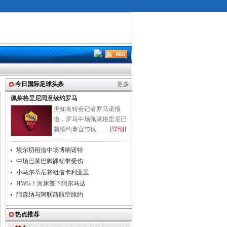
今日国际足球头条
更多
佩莱格里尼同意续约罗马
据知名转会记者罗马诺报
道，罗马中场佩莱格里尼已
就续约事宜与俱 ……
[详细]
埃尔切租借中场博纳诺特
中场巴莱巴脚踝韧带受伤
小马尔蒂尼将租借卡利亚里
HWG！河床签下阿尔马达
阿森纳与阿联酋航空续约
热点推荐