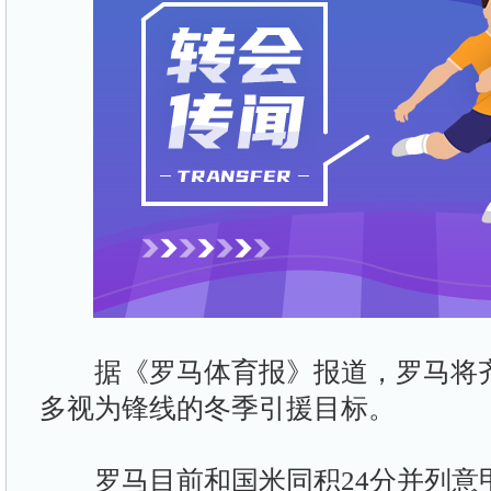
据《罗马体育报》报道，罗马将齐
多视为锋线的冬季引援目标。
罗马目前和国米同积24分并列意