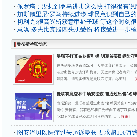
佩罗塔：没想到罗马进步这么快 打得很有说
加斯佩里尼:罗马持续进步 球员意识到自己
切利克:很高兴斩获意甲处子球 等这个时刻
意媒:多夫比克股四头肌受伤 将接受进一步
曼彻斯特联动态
曼联不打算在冬窗引援 明夏首要目标防守
在谈到曼联冬窗情况时，天空体育记者表示，如
考虑出售齐尔克泽和梅努。天空体育记者表示：“
强阵容，但现实情况是曼联不打算在冬窗引 ……
[
曼联有意森林中场安德森 需通过出售5名
镜报消息，曼联有望通过出售5名球员筹集1.2亿
奥特-安德森。曼联已经将目光投向了诺丁汉森林
位23岁的球员已经成为阿莫林的主 ……
[详细]
图安泽贝以医疗过失起诉曼联 要求超100万