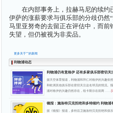
在内部事务上，拉赫马尼的续约已
伊萨的涨薪要求与俱乐部的分歧仍然“
马里亚努奇的去留正在评估中，而前
失望，但仍被视为非卖品。
更多关于"
"的新闻
利物浦动态
利物浦仍有意格伊 还有多家俱乐部密切关
据天空体育报道，利物浦和拜仁对格伊的兴趣依
和欧洲其他俱乐部在密切关注这名球员的情况。报
浦对格伊的兴趣仍然存在，纽卡斯尔在前两 ……
[
镜报：施洛特贝克拒绝和多特续约 利物浦
据《镜报》报道，多特后卫施洛特贝克拒绝和俱