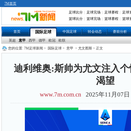
7M首页
足球比分
|
足球完场
|
足球赛程
|
足球
篮球比分
|
篮球完场
|
篮球赛程
|
篮球
首页
中国足球
转会动态
赛前分析
国际足球
英超
意甲
西甲
德甲
欧冠
欧联
您的位置:
7M足球新闻
>
国际足球
>
意甲
> 尤文图斯 > 正文
迪利维奥:斯帅为尤文注入个
渴望
www.7m.com.cn
2025年11月0