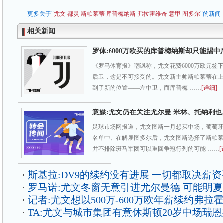
更多关于"
尤文
都灵
斯帕莱蒂
库普梅纳斯
弗拉霍维奇
意甲
图多尔
"的新闻
相关新闻
罗体:6000万欧买的库普梅纳斯却只能踢中
《罗马体育报》嘲讽称，尤文花费6000万欧元签下
后卫，这是不可接受的。尤文新主帅斯帕莱蒂在
到了新的位置——左中卫，而库普梅 ……
[详细]
意媒:尤文仍在关注尤尔曼 米林、托纳利
足球市场网报道，尤文图斯一月想买中场，葡萄
名单中。在解雇图多尔后，尤文图斯选择了斯帕
并不排除斑马军团可以重回争冠行列的可能 ……
[
斯基拉:DV9的续约没有进展 一切都取决薪
罗马诺:尤文冬窗无意引进尤尔曼德 可能明
记者:尤文想以500万-600万欧年薪续约弗拉
TA:尤文与城市集团有意休斯顿20岁中场瑞