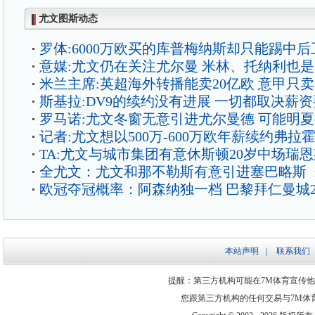
尤文图斯动态
罗体:6000万欧买的库普梅纳斯却只能踢中后
意媒:尤文仍在关注尤尔曼 米林、托纳利也
米兰主席:英超海外转播能卖20亿欧 意甲只卖
斯基拉:DV9的续约没有进展 一切都取决薪
罗马诺:尤文冬窗无意引进尤尔曼德 可能明
记者:尤文想以500万-600万欧年薪续约弗拉
TA:尤文与城市集团有意休斯顿20岁中场瑞
全尤文：尤文和那不勒斯有意引进塞巴略斯
欧冠夺冠概率：阿森纳独一档 巴黎拜仁曼城2
本站声明
|
联系我们
提醒：第三方机构可能在7M体育宣传
您跟第三方机构的任何交易与7M体