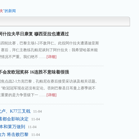
夫
"的新闻
阿什拉夫早日康复 穆西亚拉也遭遇过
四轮比赛，巴黎主场1-2不敌拜仁。此役阿什拉夫遭遇迪亚斯
。赛后，拜仁主教练孔帕尼谈到了阿什拉夫：我希望哈基米能
情况不严重。我们绝不 ……
[详细]
月不会发欧冠奖杯 16连胜不意味着很强
焦点战2-1力克巴黎，孔帕尼在赛后接受采访谈及相关话题。
？“欧冠冠军现在还没有定论。否则巴黎圣日耳曼上赛季就不
重要的是力争晋级下一 ……
[详细]
卢、K77三叉戟
11-04
因素都会影响决定
11-04
罗本和莱万做到
11-04
治力 将击败巴黎
11-04