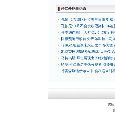
拜仁慕尼黑动态
孔帕尼:希望阿什拉夫早日康复 
孔帕尼:11月不会发欧冠奖杯 16
开季16连胜!十人拜仁2-1巴黎全
队报预测巴黎首发:巴尔科拉、马尤
诺伊尔:现在谈未来还太早 多方
凯恩望连续5场欧冠进球 队史仅
马特乌斯:拜仁展现出了绝对的统
哈曼:拜仁高层更像旁观者 引援
德雷森谈诺伊尔未来:会在适当时
提醒